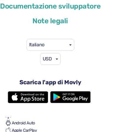
Documentazione sviluppatore
o simile
Note legali
Italiano
USD
46 USD
da
al giorno
4 porte
Cambio automatico
Scarica l'app di Movly
5 sedili
3 valigie grandi
Una piccola valigia
Pieno/pieno
Aria condizionata
Android Auto
Apple CarPlay