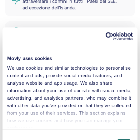
attraversare i confini in tutti i Paesi del SEE,
ad eccezione dell'Islanda.
CONDUCENTE AGGIUNTIVO
SEGGIOLINO NEONATO
Movly uses cookies
2,5–13 kg
We use cookies and similar technologies to personalise
content and ads, provide social media features, and
analyse website and app usage. We also share
SEGGIOLINO PER BAMBINI
information about your use of our site with social media,
9–18 kg
advertising, and analytics partners, who may combine it
with other data you’ve provided or that they’ve collected
SEGGIOLINO ALZABIMBO
from your use of their services. This section explains
15–36 kg
how we use cookies and how you can manage your
preferences.
Consent