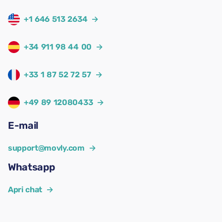
+1 646 513 2634
→
+34 911 98 44 00
→
+33 1 87 52 72 57
→
+49 89 12080433
→
E-mail
support@movly.com
→
Whatsapp
Apri chat
→