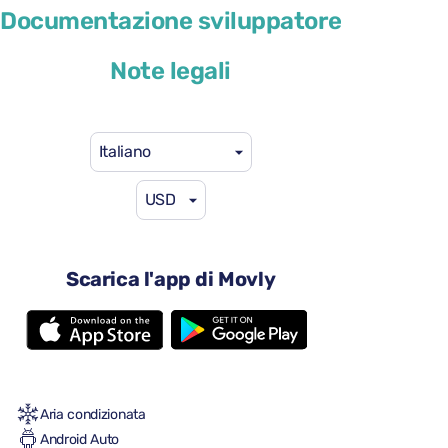
Toyota Yaris
Documentazione sviluppatore
o simile
Note legali
Italiano
USD
29 USD
da
al giorno
4 porte
Scarica l'app di Movly
Cambio automatico
5 sedili
Una grande valigia
2 valigie piccole
Pieno/pieno
Aria condizionata
Android Auto