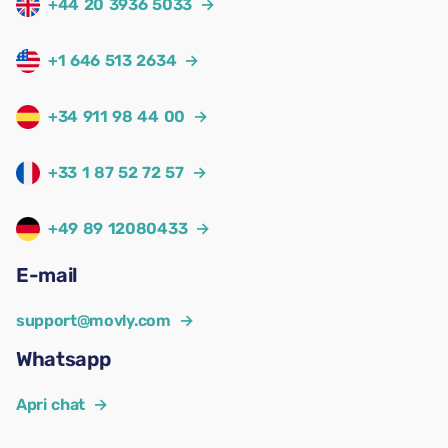
+44 20 3936 5033
→
+1 646 513 2634
→
+34 911 98 44 00
→
+33 1 87 52 72 57
→
+49 89 12080433
→
E-mail
support@movly.com
→
Whatsapp
Apri chat
→