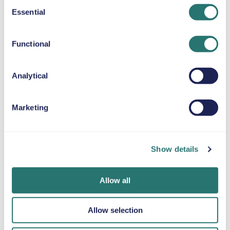
Consent
Essential
CUSCINO RIALZATO
Selection
Fino a 36 kg
Functional
CATENE DA NEVE
Analytical
Marketing
Fatto in un
App Movly
Ottieni la
lampo
Sblocca la
verifica online
comodità. Gestisci
Prenota la tua
Carica i tuoi
Show details
l’intero noleggio
auto in pochi
documenti
auto direttamente
minuti sul sito web
direttamente
dal tuo telefono
o sull’app Movly.
tramite l'app.
Allow all
con la nostra app.
Allow selection