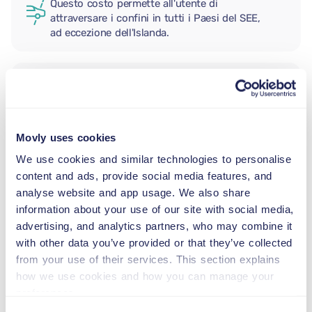
Questo costo permette all'utente di
attraversare i confini in tutti i Paesi del SEE,
ad eccezione dell'Islanda.
CONDUCENTE AGGIUNTIVO
Movly uses cookies
SEGGIOLINO NEONATO
2,5–13 kg
We use cookies and similar technologies to personalise
content and ads, provide social media features, and
analyse website and app usage. We also share
SEGGIOLINO PER BAMBINI
information about your use of our site with social media,
9–18 kg
advertising, and analytics partners, who may combine it
with other data you’ve provided or that they’ve collected
from your use of their services. This section explains
SEGGIOLINO ALZABIMBO
how we use cookies and how you can manage your
15–36 kg
preferences.