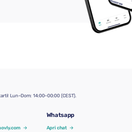
tarti! Lun–Dom: 14:00–00:00 (CEST).
Whatsapp
ovly.com
→
Apri chat
→