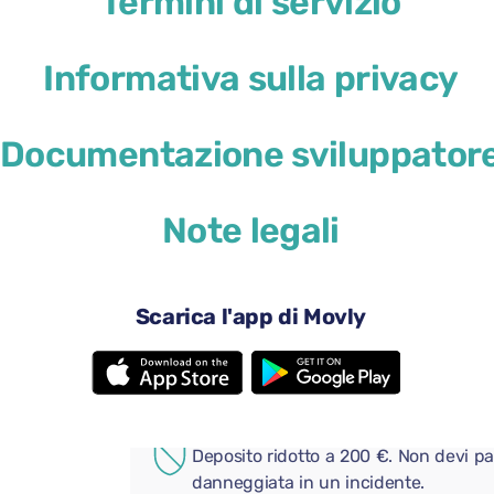
Termini di servizio
Informativa sulla privacy
Documentazione sviluppator
41 USD
da
al giorno
Note legali
4 porte
Cambio au
2 valigie grandi
2 valigie p
Aria condizionata
Android A
Scarica l'app di Movly
Telecamera posteriore
Bluetooth
Aggiungi comodi extra al tuo
COPERTURA AGGIUNTIVA
Deposito ridotto a 200 €. Non devi pa
danneggiata in un incidente.