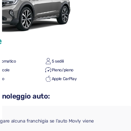
e
tomatico
5 sedili
iccole
Pieno/pieno
uto
Apple CarPlay
 noleggio auto:
gare alcuna franchigia se l'auto Movly viene