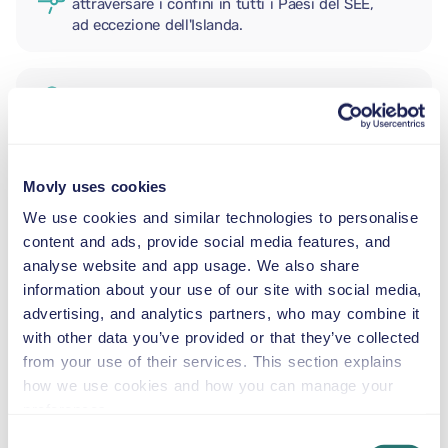
attraversare i confini in tutti i Paesi del SEE,
ad eccezione dell'Islanda.
CONDUCENTE AGGIUNTIVO
SEGGIOLINO NEONATO
Movly uses cookies
2,5–13 kg
We use cookies and similar technologies to personalise
content and ads, provide social media features, and
analyse website and app usage. We also share
SEGGIOLINO PER BAMBINI
information about your use of our site with social media,
9–18 kg
advertising, and analytics partners, who may combine it
with other data you’ve provided or that they’ve collected
SEGGIOLINO ALZABIMBO
from your use of their services. This section explains
15–36 kg
how we use cookies and how you can manage your
preferences.
Consent