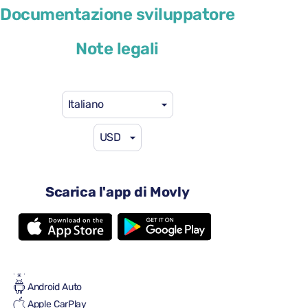
Documentazione sviluppatore
o simile
Note legali
Italiano
USD
29 USD
da
al giorno
4 porte
Cambio automatico
Scarica l'app di Movly
5 sedili
Una grande valigia
Una piccola valigia
Pieno/pieno
Aria condizionata
Android Auto
Apple CarPlay