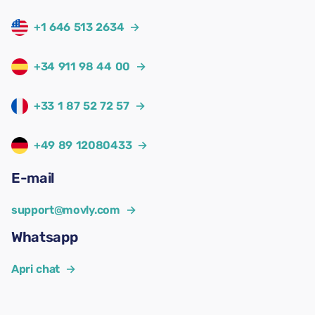
+1 646 513 2634
→
+34 911 98 44 00
→
+33 1 87 52 72 57
→
+49 89 12080433
→
E-mail
support@movly.com
→
Whatsapp
Apri chat
→