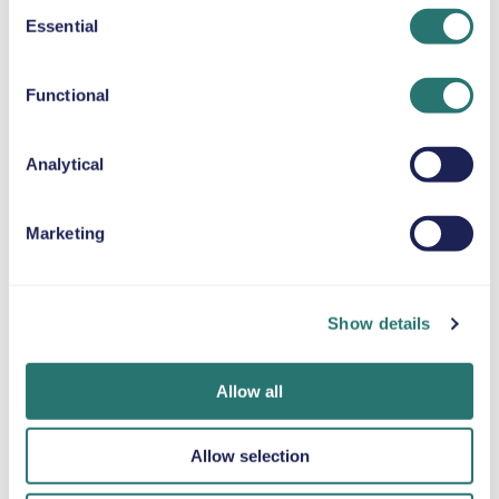
Consent
Essential
CUSCINO RIALZATO
Selection
Fino a 36 kg
Functional
CATENE DA NEVE
Analytical
Marketing
Fatto in un
App Movly
Ottieni la
lampo
Sblocca la
verifica online
comodità. Gestisci
Prenota la tua
Carica i tuoi
Show details
l’intero noleggio
auto in pochi
documenti
auto direttamente
minuti sul sito web
direttamente
dal tuo telefono
o sull’app Movly.
tramite l'app.
Allow all
con la nostra app.
Allow selection