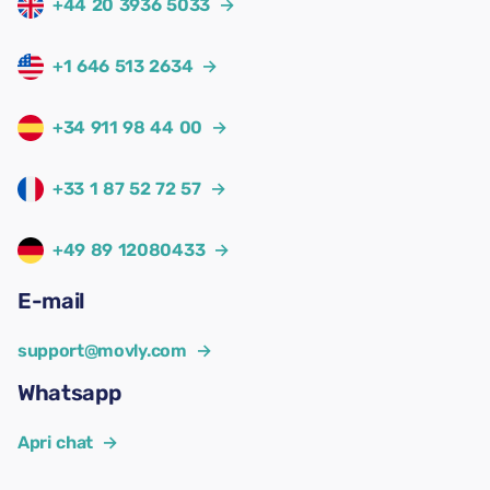
+44 20 3936 5033
→
+1 646 513 2634
→
+34 911 98 44 00
→
+33 1 87 52 72 57
→
+49 89 12080433
→
E-mail
support@movly.com
→
Whatsapp
Apri chat
→