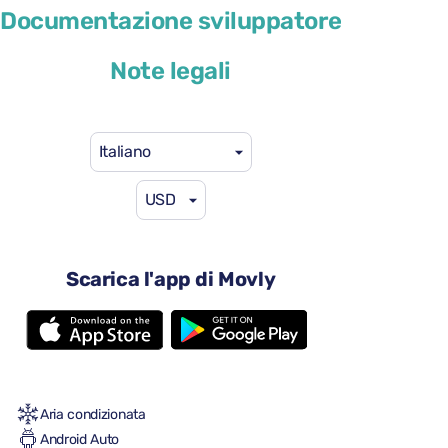
Cupra Formentor
Documentazione sviluppatore
o simile
Note legali
Italiano
USD
46 USD
da
al giorno
4 porte
Scarica l'app di Movly
Cambio automatico
5 sedili
2 valigie grandi
2 valigie piccole
Pieno/pieno
Aria condizionata
Android Auto