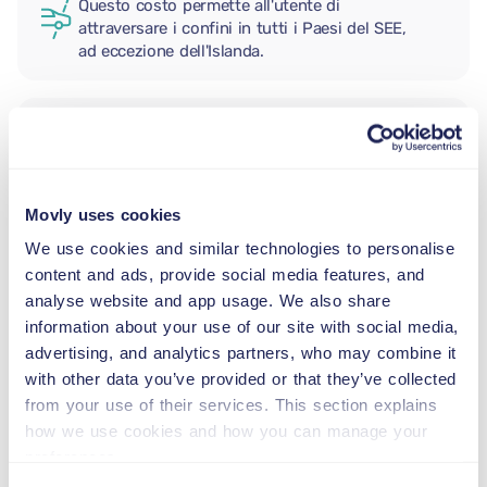
Questo costo permette all'utente di
attraversare i confini in tutti i Paesi del SEE,
ad eccezione dell'Islanda.
CONDUCENTE AGGIUNTIVO
Movly uses cookies
SEGGIOLINO NEONATO
2,5–13 kg
We use cookies and similar technologies to personalise
content and ads, provide social media features, and
analyse website and app usage. We also share
SEGGIOLINO PER BAMBINI
information about your use of our site with social media,
9–18 kg
advertising, and analytics partners, who may combine it
with other data you’ve provided or that they’ve collected
from your use of their services. This section explains
SEGGIOLINO ALZABIMBO
how we use cookies and how you can manage your
15–36 kg
preferences.