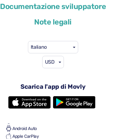
Skoda Octavia Estate
Documentazione sviluppatore
o simile
Note legali
Italiano
USD
46 USD
da
al giorno
4 porte
Scarica l'app di Movly
Cambio automatico
5 sedili
4 valigie grandi
Pieno/pieno
Aria condizionata
Android Auto
Apple CarPlay