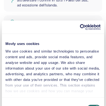
attraversare i confini in tutti i Paesi del SEE,
ad eccezione dell'Islanda.
CONDUCENTE AGGIUNTIVO
SEGGIOLINO NEONATO
Movly uses cookies
2,5–13 kg
We use cookies and similar technologies to personalise
content and ads, provide social media features, and
analyse website and app usage. We also share
SEGGIOLINO PER BAMBINI
information about your use of our site with social media,
9–18 kg
advertising, and analytics partners, who may combine it
with other data you’ve provided or that they’ve collected
SEGGIOLINO ALZABIMBO
from your use of their services. This section explains
15–36 kg
how we use cookies and how you can manage your
preferences.
Consent