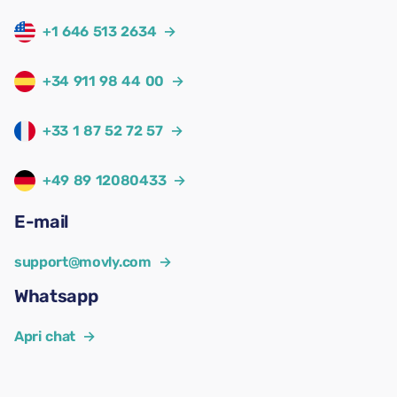
+1 646 513 2634
→
+34 911 98 44 00
→
+33 1 87 52 72 57
→
+49 89 12080433
→
E-mail
support@movly.com
→
Whatsapp
Apri chat
→