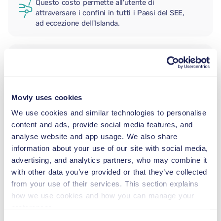
Questo costo permette all'utente di
attraversare i confini in tutti i Paesi del SEE,
ad eccezione dell'Islanda.
CONDUCENTE AGGIUNTIVO
Movly uses cookies
SEGGIOLINO NEONATO
2,5–13 kg
We use cookies and similar technologies to personalise
content and ads, provide social media features, and
analyse website and app usage. We also share
SEGGIOLINO PER BAMBINI
information about your use of our site with social media,
9–18 kg
advertising, and analytics partners, who may combine it
with other data you’ve provided or that they’ve collected
from your use of their services. This section explains
SEGGIOLINO ALZABIMBO
how we use cookies and how you can manage your
15–36 kg
preferences.