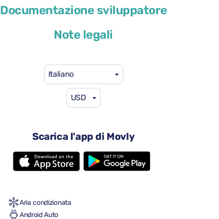
Peugeot 3008
Documentazione sviluppatore
o simile
Note legali
Italiano
USD
46 USD
da
al giorno
5 porte
Scarica l'app di Movly
Cambio automatico
5 sedili
2 valigie grandi
Una piccola valigia
Pieno/pieno
Aria condizionata
Android Auto