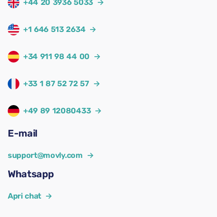
+44 20 3936 5033
→
+1 646 513 2634
→
+34 911 98 44 00
→
+33 1 87 52 72 57
→
+49 89 12080433
→
E-mail
support@movly.com
→
Whatsapp
Apri chat
→