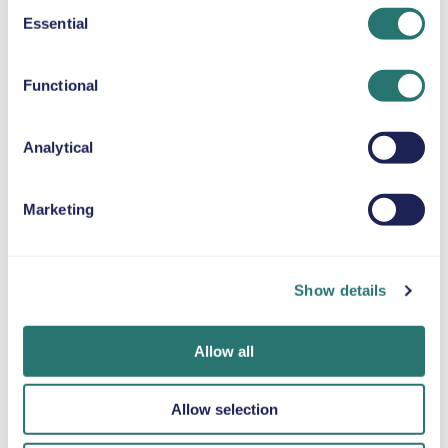
Consent
Essential
CUSCINO RIALZATO
Selection
Fino a 36 kg
Functional
CATENE DA NEVE
Analytical
Marketing
Fatto in un
App Movly
Ottieni la
lampo
Sblocca la
verifica online
comodità. Gestisci
Prenota la tua
Carica i tuoi
Show details
l’intero noleggio
auto in pochi
documenti
auto direttamente
minuti sul sito web
direttamente
dal tuo telefono
o sull’app Movly.
tramite l'app.
Allow all
con la nostra app.
Allow selection