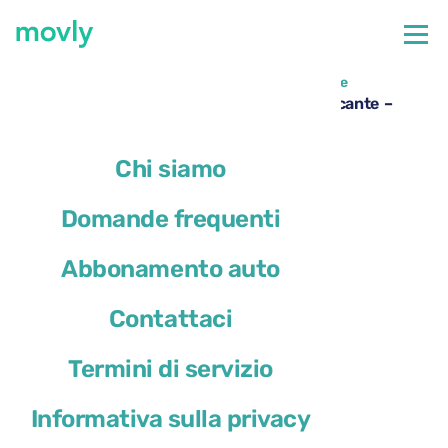
←
Tutte le auto disponibili all'aeroporto di Alicante
Noleggio Peugeot 3008 all’aeroporto di Alicante –
Movly
Chi siamo
Domande frequenti
Abbonamento auto
Contattaci
Termini di servizio
Informativa sulla privacy