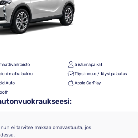
maattivaihteisto
5 istumapaikat
pieni matkalaukku
Täysi nouto / täysi palautus
oid Auto
Apple CarPlay
tooth
 autonvuokraukseesi:
nun ei tarvitse maksaa omavastuuta, jos
dessa.