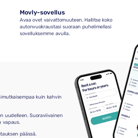
Movly-sovellus
Avaa ovet vaivattomuuteen. Hallitse koko
autonvuokraustasi suoraan puhelimellasi
sovelluksemme avulla.
onimutkaisempaa kuin kahvin
 uudelleen. Suoraviivainen
n vapaus.
atauksen päässä.