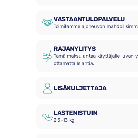
VASTAANTULOPALVELU
Toimitamme ajoneuvon mahdollisimman
RAJANYLITYS
Tämä maksu antaa käyttäjälle luvan yl
ottamatta Islantia.
LISÄKULJETTAJA
LASTENISTUIN
2,5–13 kg