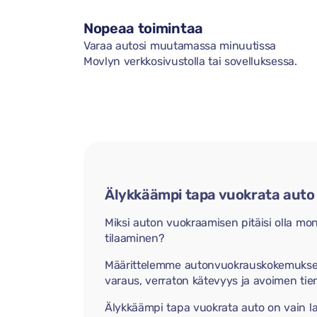
Nopeaa toimintaa
Varaa autosi muutamassa minuutissa
Movlyn verkkosivustolla tai sovelluksessa.
Älykkäämpi tapa vuokrata auto
Miksi auton vuokraamisen pitäisi olla m
tilaaminen?
Määrittelemme autonvuokrauskokemuksen
varaus, verraton kätevyys ja avoimen tie
Älykkäämpi tapa vuokrata auto on vain l