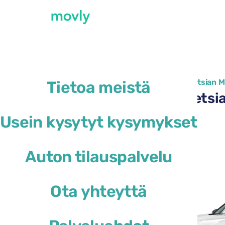
←
Kaikki saatavilla olevat autot Venetsian 
Tietoa meistä
Autonvuokraus Venetsian
Usein kysytyt kysymykset
DS 3
Auton tilauspalvelu
tai vastaava
Ota yhteyttä