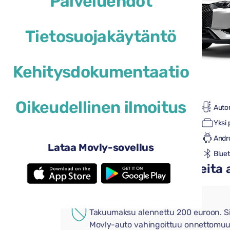
Palveluehdot
Tietosuojakäytäntö
Kehitysdokumentaatio
29 $
alkaen
/ vrk
Oikeudellinen ilmoitus
4 ovet
Auto
2 suuret matkalaukut
Yksi 
Ilmastointi
Andr
Lataa Movly-sovellus
Peruutuskamera
Blue
Lisää käteviä lisävarusteita
LISÄVAKUUTUS
Takuumaksu alennettu 200 euroon. Si
Movly-auto vahingoittuu onnettomuu