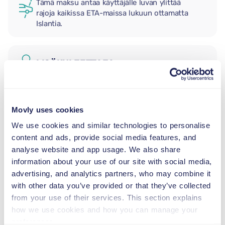
Tämä maksu antaa käyttäjälle luvan ylittää
rajoja kaikissa ETA-maissa lukuun ottamatta
Islantia.
LISÄKULJETTAJA
LASTENISTUIN
Movly uses cookies
2,5–13 kg
We use cookies and similar technologies to personalise
content and ads, provide social media features, and
TAAPERON ISTUIN
analyse website and app usage. We also share
9–18 kg
information about your use of our site with social media,
advertising, and analytics partners, who may combine it
with other data you’ve provided or that they’ve collected
TURVAVYÖISTUIN
from your use of their services. This section explains
15–36 kg
how we use cookies and how you can manage your
preferences.