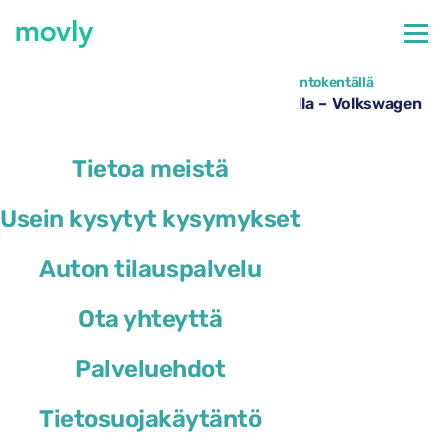
←
Kaikki saatavilla olevat autot Perugian lentokentällä
Autonvuokraus Perugian lentoasemalla – Volkswagen
T-Cross Movlyltä
Tietoa meistä
Usein kysytyt kysymykset
Auton tilauspalvelu
Ota yhteyttä
Palveluehdot
Tietosuojakäytäntö