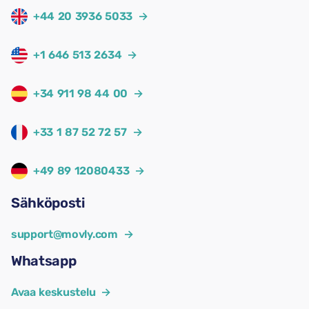
+44 20 3936 5033
→
+1 646 513 2634
→
+34 911 98 44 00
→
+33 1 87 52 72 57
→
+49 89 12080433
→
Sähköposti
support@movly.com
→
Whatsapp
Avaa keskustelu
→