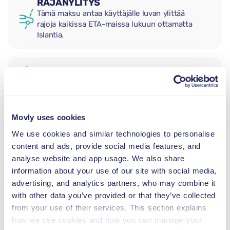
RAJANYLITYS
Tämä maksu antaa käyttäjälle luvan ylittää
rajoja kaikissa ETA-maissa lukuun ottamatta
Islantia.
LISÄKULJETTAJA
LASTENISTUIN
Movly uses cookies
2,5–13 kg
We use cookies and similar technologies to personalise
content and ads, provide social media features, and
analyse website and app usage. We also share
TAAPERON ISTUIN
information about your use of our site with social media,
9–18 kg
advertising, and analytics partners, who may combine it
with other data you’ve provided or that they’ve collected
TURVAVYÖISTUIN
from your use of their services. This section explains
15–36 kg
how we use cookies and how you can manage your