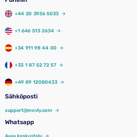
+44 20 3936 5033
→
+1 646 513 2634
→
+34 911 98 44 00
→
+33 1 87 52 72 57
→
+49 89 12080433
→
Sähköposti
support@movly.com
→
Whatsapp
Avaa keskustelu
→