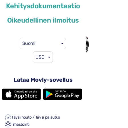
Kehitysdokumentaatio
Toyota Yaris Cross
Oikeudellinen ilmoitus
tai vastaava
Suomi
USD
29 $
alkaen
/ vrk
Lataa Movly-sovellus
4 ovet
Automaattivaihteisto
5 istumapaikat
Yksi iso matkalaukku
2 pienet matkalaukut
Täysi nouto / täysi palautus
Ilmastointi