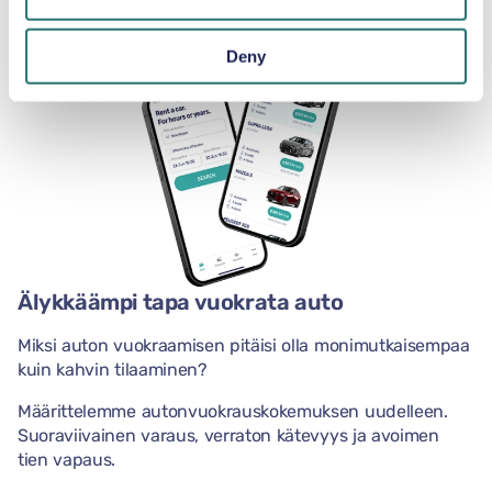
Deny
Älykkäämpi tapa vuokrata auto
Miksi auton vuokraamisen pitäisi olla monimutkaisempaa
kuin kahvin tilaaminen?
Määrittelemme autonvuokrauskokemuksen uudelleen.
Suoraviivainen varaus, verraton kätevyys ja avoimen
tien vapaus.