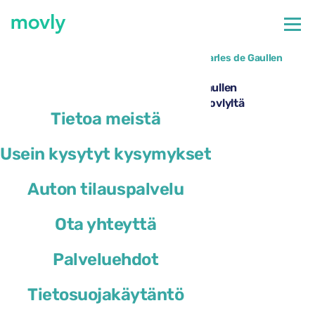
←
Kaikki saatavilla olevat autot Pariisin Charles de Gaullen
lentokentällä
Autonvuokraus Pariisin Charles de Gaullen
lentoasemalla – Toyota Yaris Cross Movlyltä
Tietoa meistä
Usein kysytyt kysymykset
Auton tilauspalvelu
Ota yhteyttä
Palveluehdot
Tietosuojakäytäntö