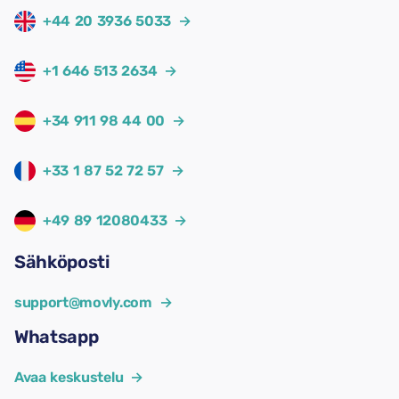
+44 20 3936 5033
→
+1 646 513 2634
→
+34 911 98 44 00
→
+33 1 87 52 72 57
→
+49 89 12080433
→
Sähköposti
support@movly.com
→
Whatsapp
Avaa keskustelu
→