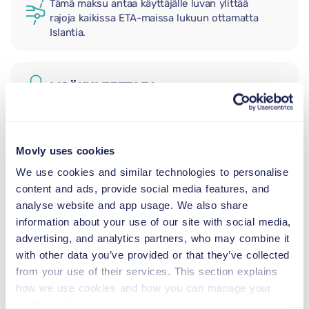
Tämä maksu antaa käyttäjälle luvan ylittää
rajoja kaikissa ETA-maissa lukuun ottamatta
Islantia.
LISÄKULJETTAJA
LASTENISTUIN
Movly uses cookies
2,5–13 kg
We use cookies and similar technologies to personalise
content and ads, provide social media features, and
TAAPERON ISTUIN
analyse website and app usage. We also share
9–18 kg
information about your use of our site with social media,
advertising, and analytics partners, who may combine it
with other data you’ve provided or that they’ve collected
TURVAVYÖISTUIN
from your use of their services. This section explains
15–36 kg
how we use cookies and how you can manage your
preferences.