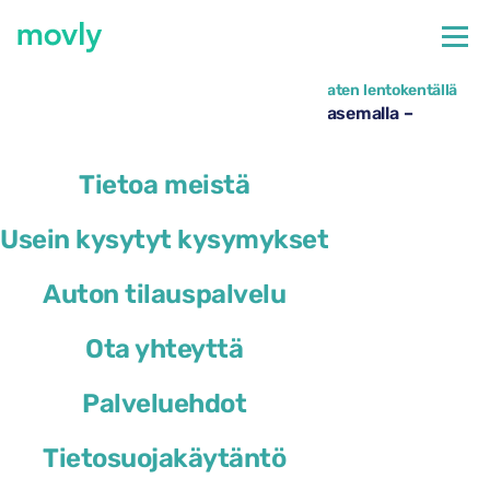
←
Kaikki saatavilla olevat autot Milanon Linaten lentokentällä
Autonvuokraus Milanon Linaten lentoasemalla –
Toyota Yaris Movlyltä
Tietoa meistä
Usein kysytyt kysymykset
Auton tilauspalvelu
Ota yhteyttä
Palveluehdot
Tietosuojakäytäntö