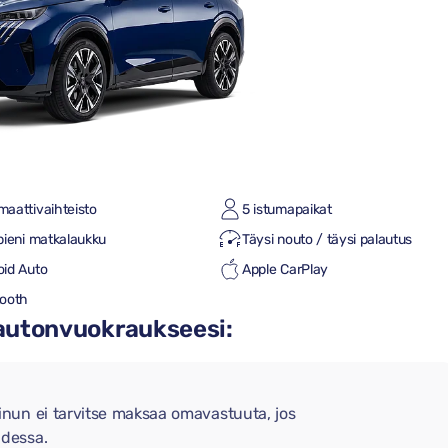
maattivaihteisto
5 istumapaikat
pieni matkalaukku
Täysi nouto / täysi palautus
oid Auto
Apple CarPlay
tooth
 autonvuokraukseesi:
nun ei tarvitse maksaa omavastuuta, jos
dessa.