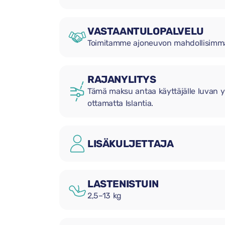
VASTAANTULOPALVELU
Toimitamme ajoneuvon mahdollisimman
RAJANYLITYS
Tämä maksu antaa käyttäjälle luvan yl
ottamatta Islantia.
LISÄKULJETTAJA
LASTENISTUIN
2,5–13 kg