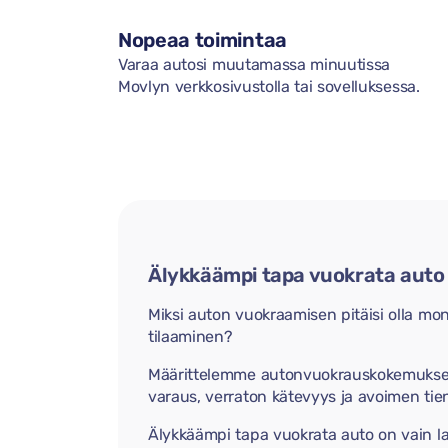
Nopeaa toimintaa
Varaa autosi muutamassa minuutissa
Movlyn verkkosivustolla tai sovelluksessa.
Älykkäämpi tapa vuokrata auto
Miksi auton vuokraamisen pitäisi olla m
tilaaminen?
Määrittelemme autonvuokrauskokemuksen
varaus, verraton kätevyys ja avoimen tie
Älykkäämpi tapa vuokrata auto on vain l