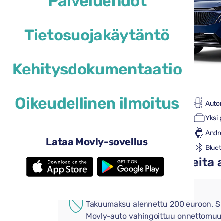
Palveluehdot
Tietosuojakäytäntö
Kehitysdokumentaatio
46 $
alkaen
/ vrk
Oikeudellinen ilmoitus
5 ovet
Auto
2 suuret matkalaukut
Yksi 
Ilmastointi
Andr
Lataa Movly-sovellus
Peruutuskamera
Blue
Lisää käteviä lisävarusteita
LISÄVAKUUTUS
Takuumaksu alennettu 200 euroon. Si
Movly-auto vahingoittuu onnettomuu