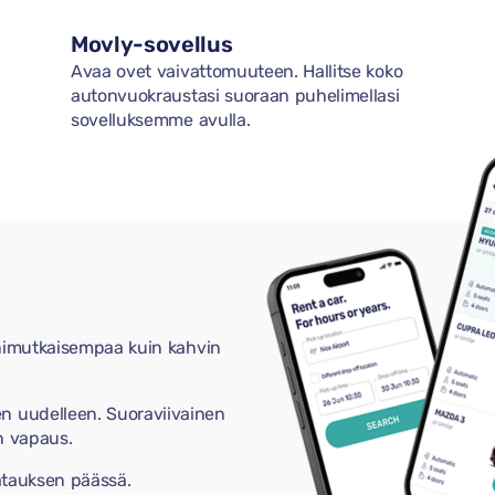
Movly-sovellus
Avaa ovet vaivattomuuteen. Hallitse koko
autonvuokraustasi suoraan puhelimellasi
sovelluksemme avulla.
onimutkaisempaa kuin kahvin
 uudelleen. Suoraviivainen
n vapaus.
atauksen päässä.