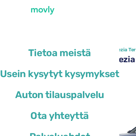
←
Kaikki saatavilla olevat autot Lamezia Te
Tietoa meistä
Autonvuokraus Lamezia 
Usein kysytyt kysymykset
Peugeot 3008
Auton tilauspalvelu
tai vastaava
Ota yhteyttä