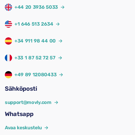
+44 20 3936 5033
→
+1 646 513 2634
→
+34 911 98 44 00
→
+33 1 87 52 72 57
→
+49 89 12080433
→
Sähköposti
support@movly.com
→
Whatsapp
Avaa keskustelu
→