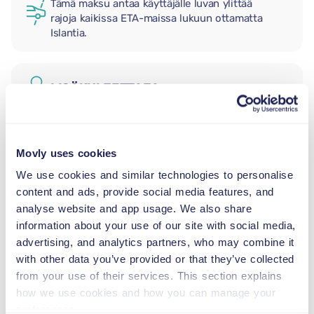
Tämä maksu antaa käyttäjälle luvan ylittää
rajoja kaikissa ETA-maissa lukuun ottamatta
Islantia.
LISÄKULJETTAJA
LASTENISTUIN
Movly uses cookies
2,5–13 kg
We use cookies and similar technologies to personalise
content and ads, provide social media features, and
TAAPERON ISTUIN
analyse website and app usage. We also share
9–18 kg
information about your use of our site with social media,
advertising, and analytics partners, who may combine it
with other data you’ve provided or that they’ve collected
TURVAVYÖISTUIN
from your use of their services. This section explains
15–36 kg
how we use cookies and how you can manage your
preferences.