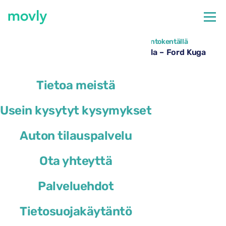
←
Kaikki saatavilla olevat autot Firenzen lentokentällä
Autonvuokraus Firenzen lentoasemalla – Ford Kuga
Movlyltä
Tietoa meistä
Usein kysytyt kysymykset
Auton tilauspalvelu
Ota yhteyttä
Palveluehdot
Tietosuojakäytäntö