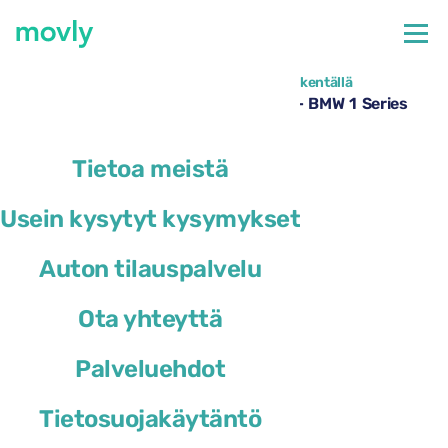
←
Kaikki saatavilla olevat autot Faron lentokentällä
Autonvuokraus Faron lentoasemalla – BMW 1 Series
Movlyltä
Tietoa meistä
Usein kysytyt kysymykset
Auton tilauspalvelu
Ota yhteyttä
Palveluehdot
Tietosuojakäytäntö