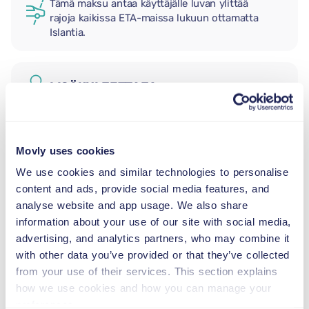
Tämä maksu antaa käyttäjälle luvan ylittää
rajoja kaikissa ETA-maissa lukuun ottamatta
Islantia.
LISÄKULJETTAJA
LASTENISTUIN
Movly uses cookies
2,5–13 kg
We use cookies and similar technologies to personalise
content and ads, provide social media features, and
TAAPERON ISTUIN
analyse website and app usage. We also share
9–18 kg
information about your use of our site with social media,
advertising, and analytics partners, who may combine it
with other data you’ve provided or that they’ve collected
TURVAVYÖISTUIN
from your use of their services. This section explains
15–36 kg
how we use cookies and how you can manage your
preferences.