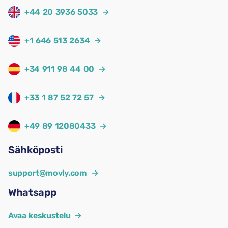
+44 20 3936 5033
→
+1 646 513 2634
→
+34 911 98 44 00
→
+33 1 87 52 72 57
→
+49 89 12080433
→
Sähköposti
support@movly.com
→
Whatsapp
Avaa keskustelu
→