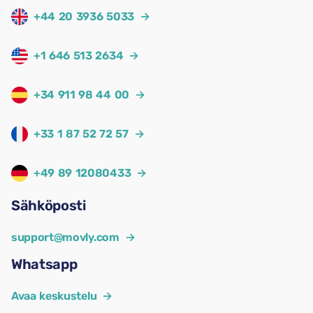
+44 20 3936 5033
→
+1 646 513 2634
→
+34 911 98 44 00
→
+33 1 87 52 72 57
→
+49 89 12080433
→
Sähköposti
support@movly.com
→
Whatsapp
Avaa keskustelu
→