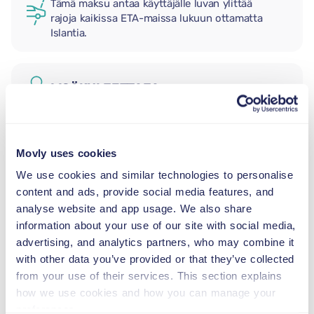
Tämä maksu antaa käyttäjälle luvan ylittää
rajoja kaikissa ETA-maissa lukuun ottamatta
Islantia.
LISÄKULJETTAJA
LASTENISTUIN
Movly uses cookies
2,5–13 kg
We use cookies and similar technologies to personalise
content and ads, provide social media features, and
TAAPERON ISTUIN
analyse website and app usage. We also share
9–18 kg
information about your use of our site with social media,
advertising, and analytics partners, who may combine it
with other data you’ve provided or that they’ve collected
TURVAVYÖISTUIN
from your use of their services. This section explains
15–36 kg
how we use cookies and how you can manage your
preferences.