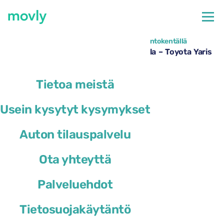
←
Kaikki saatavilla olevat autot Brindisin lentokentällä
Autonvuokraus Brindisin lentoasemalla – Toyota Yaris
Movlyltä
Tietoa meistä
Usein kysytyt kysymykset
Auton tilauspalvelu
Ota yhteyttä
Palveluehdot
Tietosuojakäytäntö