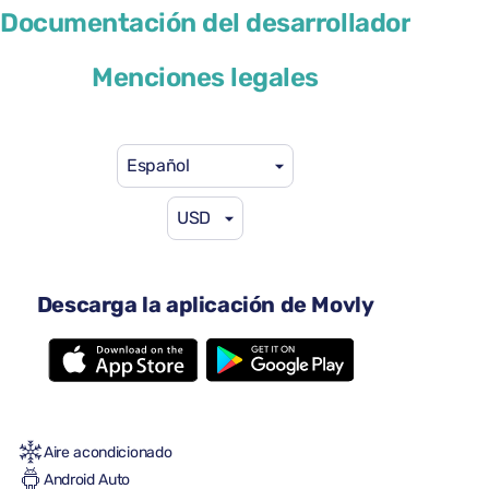
Cupra Leon
Documentación del desarrollador
o similar
Menciones legales
Español
USD
29 US$
desde
por día
4 puertas
Descarga la aplicación de Movly
Transmisión automática
5 asientos
Una maleta grande
Una maleta pequeña
Lleno/lleno
Aire acondicionado
Android Auto