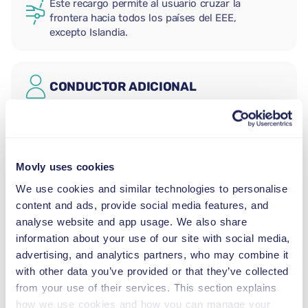
Este recargo permite al usuario cruzar la
frontera hacia todos los países del EEE,
excepto Islandia.
CONDUCTOR ADICIONAL
ASIENTO PARA BEBÉS
2,5–13 kg
Movly uses cookies
We use cookies and similar technologies to personalise
ASIENTO PARA NIÑOS (GRUPO I)
content and ads, provide social media features, and
9–18 kg
analyse website and app usage. We also share
information about your use of our site with social media,
advertising, and analytics partners, who may combine it
ASIENTO PARA NIÑOS (GRUPO II-
with other data you’ve provided or that they’ve collected
III)
from your use of their services. This section explains
15–36 kg
how we use cookies and how you can manage your