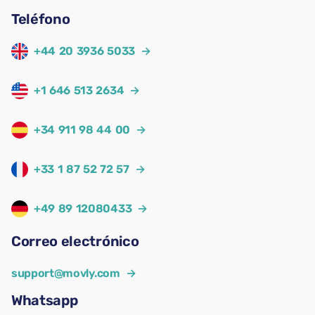
Teléfono
+44 20 3936 5033
→
+1 646 513 2634
→
+34 911 98 44 00
→
+33 1 87 52 72 57
→
+49 89 12080433
→
Correo electrónico
support@movly.com
→
Whatsapp