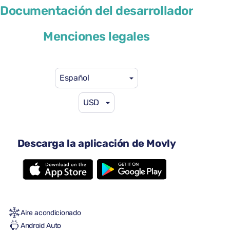
Peugeot 308
Documentación del desarrollador
o similar
Menciones legales
Español
USD
41 US$
desde
por día
4 puertas
Descarga la aplicación de Movly
Transmisión automática
5 asientos
2 maletas grandes
Una maleta pequeña
Lleno/lleno
Aire acondicionado
Android Auto