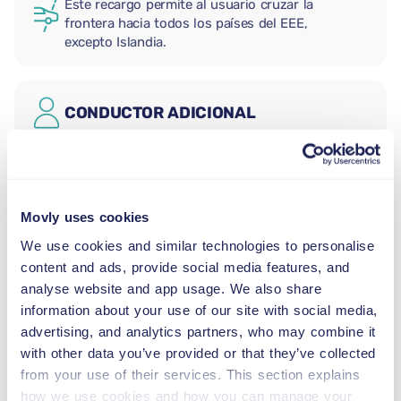
Este recargo permite al usuario cruzar la
frontera hacia todos los países del EEE,
excepto Islandia.
CONDUCTOR ADICIONAL
ASIENTO PARA BEBÉS
2,5–13 kg
Movly uses cookies
We use cookies and similar technologies to personalise
ASIENTO PARA NIÑOS (GRUPO I)
content and ads, provide social media features, and
9–18 kg
analyse website and app usage. We also share
information about your use of our site with social media,
advertising, and analytics partners, who may combine it
ASIENTO PARA NIÑOS (GRUPO II-
with other data you’ve provided or that they’ve collected
III)
from your use of their services. This section explains
15–36 kg
how we use cookies and how you can manage your