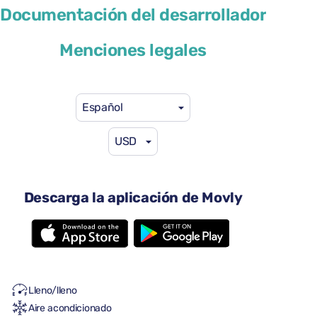
Documentación del desarrollador
DS 3
Menciones legales
o similar
Español
USD
29 US$
desde
por día
Descarga la aplicación de Movly
4 puertas
Transmisión automática
5 asientos
2 maletas grandes
Una maleta pequeña
Lleno/lleno
Aire acondicionado