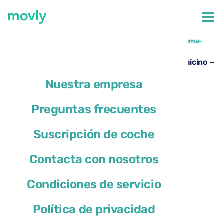
←
Todos los coches disponibles en el aeropuerto de Roma-
Fiumicino
Alquiler de DS 3 en el Aeropuerto de Roma Fiumicino –
Movly
Nuestra empresa
Preguntas frecuentes
Suscripción de coche
Contacta con nosotros
Condiciones de servicio
Política de privacidad