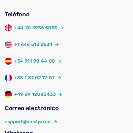
Teléfono
+44 20 3936 5033
→
+1 646 513 2634
→
+34 911 98 44 00
→
+33 1 87 52 72 57
→
+49 89 12080433
→
Correo electrónico
support@movly.com
→