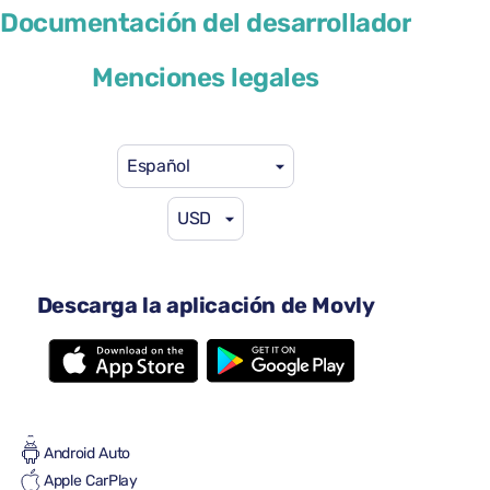
Cupra Leon Sportstourer
Documentación del desarrollador
o similar
Menciones legales
Español
USD
41 US$
desde
por día
4 puertas
Descarga la aplicación de Movly
Transmisión automática
5 asientos
4 maletas grandes
Lleno/lleno
Aire acondicionado
Android Auto
Apple CarPlay