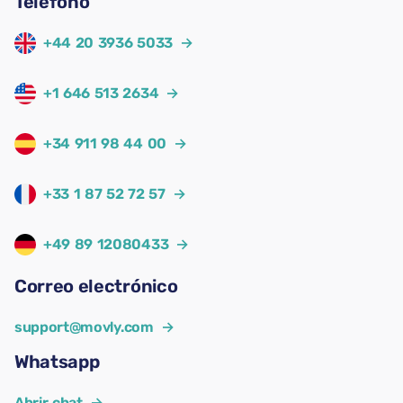
Teléfono
+44 20 3936 5033
→
+1 646 513 2634
→
+34 911 98 44 00
→
+33 1 87 52 72 57
→
+49 89 12080433
→
Correo electrónico
support@movly.com
→
Whatsapp
Abrir chat
→