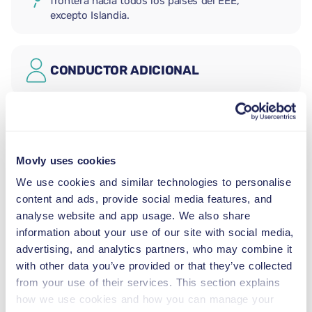
frontera hacia todos los países del EEE,
excepto Islandia.
CONDUCTOR ADICIONAL
ASIENTO PARA BEBÉS
2,5–13 kg
Movly uses cookies
We use cookies and similar technologies to personalise
ASIENTO PARA NIÑOS (GRUPO I)
content and ads, provide social media features, and
9–18 kg
analyse website and app usage. We also share
information about your use of our site with social media,
ASIENTO PARA NIÑOS (GRUPO II-
advertising, and analytics partners, who may combine it
III)
with other data you’ve provided or that they’ve collected
15–36 kg
from your use of their services. This section explains
how we use cookies and how you can manage your