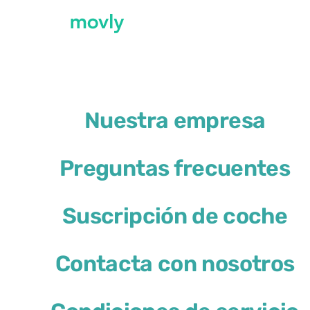
←
Todos los coches disponibles en el aero
Nuestra empresa
Alquiler de BMW 1 Series
Preguntas frecuentes
BMW 1 Series
Suscripción de coche
o similar
Contacta con nosotros