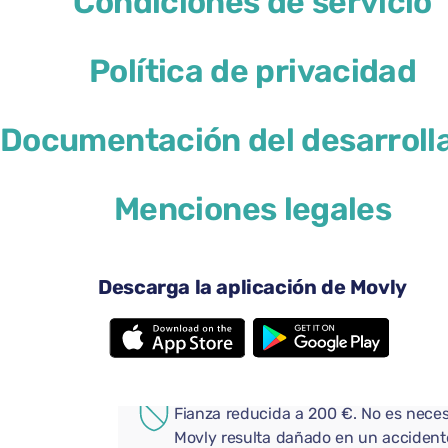
Condiciones de servicio
Política de privacidad
Documentación del desarroll
41 US$
desde
por día
Menciones legales
4 puertas
Transmi
2 maletas grandes
Una ma
Aire acondicionado
Android
Descarga la aplicación de Movly
Cámara de visión trasera
Bluetoo
Añade extras prácticos a tu 
COBERTURA ADICIONAL
Fianza reducida a 200 €. No es neces
Movly resulta dañado en un accident