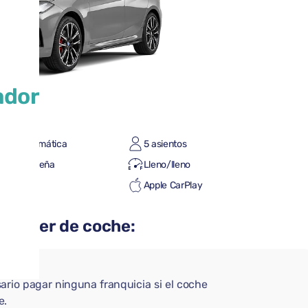
ador
sión automática
5 asientos
leta pequeña
Lleno/lleno
 Auto
Apple CarPlay
th
alquiler de coche:
ario pagar ninguna franquicia si el coche
e.