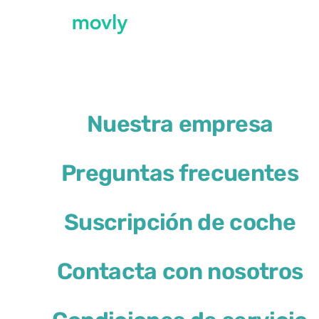
←
Todos los coches disponibles en el aerop
Nuestra empresa
Alquiler de Kia Sportage
Preguntas frecuentes
Kia Sportage
Suscripción de coche
o similar
Contacta con nosotros