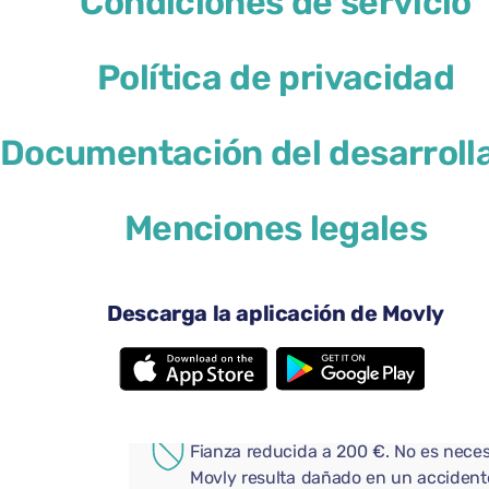
Condiciones de servicio
Política de privacidad
Documentación del desarroll
46 US$
desde
por día
Menciones legales
4 puertas
Transmi
3 maletas grandes
Una ma
Aire acondicionado
Android
Descarga la aplicación de Movly
Cámara de visión trasera
Bluetoo
Añade extras prácticos a tu 
COBERTURA ADICIONAL
Fianza reducida a 200 €. No es neces
Movly resulta dañado en un accident