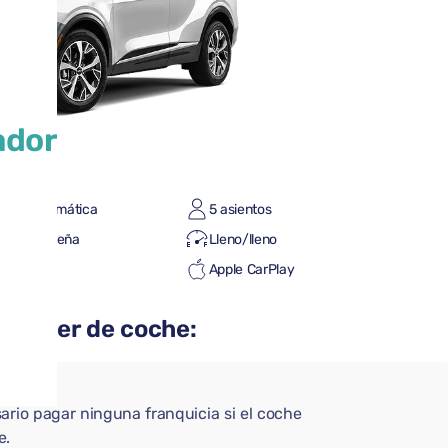
ador
sión automática
5 asientos
leta pequeña
Lleno/lleno
 Auto
Apple CarPlay
th
alquiler de coche:
ario pagar ninguna franquicia si el coche
e.