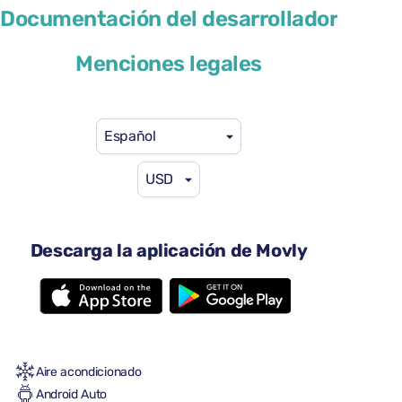
Ford Focus
Documentación del desarrollador
o similar
Menciones legales
Español
USD
29 US$
desde
por día
4 puertas
Descarga la aplicación de Movly
Transmisión automática
5 asientos
2 maletas grandes
Una maleta pequeña
Lleno/lleno
Aire acondicionado
Android Auto