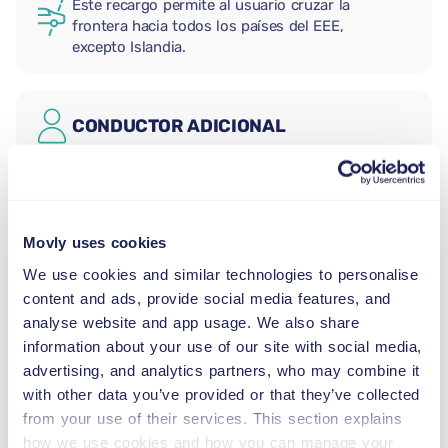
Este recargo permite al usuario cruzar la
frontera hacia todos los países del EEE,
excepto Islandia.
CONDUCTOR ADICIONAL
ASIENTO PARA BEBÉS
2,5–13 kg
Movly uses cookies
We use cookies and similar technologies to personalise
ASIENTO PARA NIÑOS (GRUPO I)
content and ads, provide social media features, and
9–18 kg
analyse website and app usage. We also share
information about your use of our site with social media,
advertising, and analytics partners, who may combine it
ASIENTO PARA NIÑOS (GRUPO II-
with other data you’ve provided or that they’ve collected
III)
from your use of their services. This section explains
15–36 kg
how we use cookies and how you can manage your