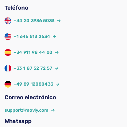
Teléfono
+44 20 3936 5033
→
+1 646 513 2634
→
+34 911 98 44 00
→
+33 1 87 52 72 57
→
+49 89 12080433
→
Correo electrónico
support@movly.com
→
Whatsapp