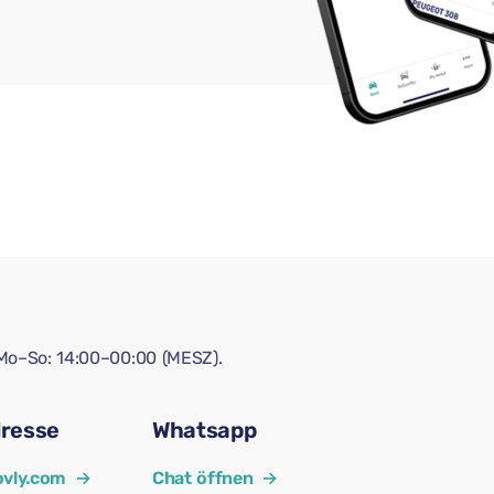
! Mo–So: 14:00–00:00 (MESZ).
dresse
Whatsapp
vly.com
→
Chat öffnen
→