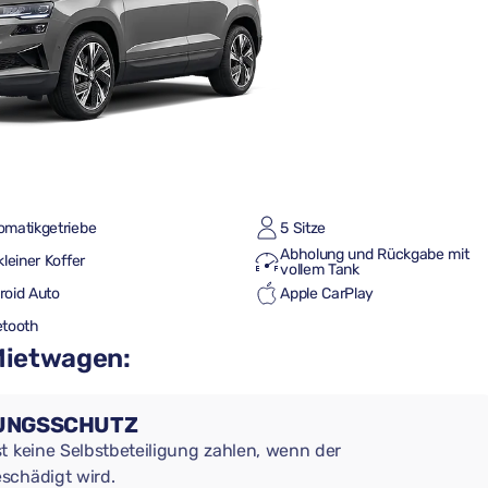
omatikgetriebe
5 Sitze
Abholung und Rückgabe mit
kleiner Koffer
vollem Tank
roid Auto
Apple CarPlay
etooth
 Mietwagen:
RUNGSSCHUTZ
t keine Selbstbeteiligung zahlen, wenn der
schädigt wird.