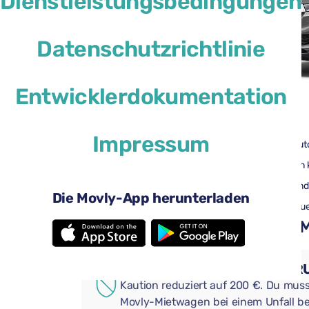
Dienstleistungsbedingungen
Datenschutzrichtlinie
Entwicklerdokumentation
46 $
ab
pro Tag
Impressum
4 Türen
Aut
3 große Koffer
Ein 
Klimaanlage
And
Die Movly-App herunterladen
Rückfahrkamera
Blu
Praktische Extras für Ihren
ZUSÄTZLICHER VERSICHE
Kaution reduziert auf 200 €. Du muss
Movly-Mietwagen bei einem Unfall be