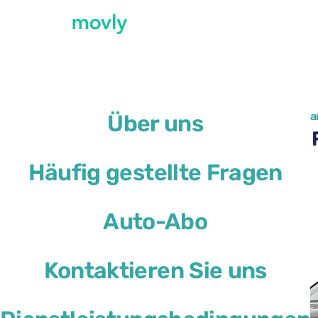
←
Alle verfügbaren Autos am Flughafen Par
Über uns
Skoda Karoq mieten am F
Häufig gestellte Fragen
Skoda Karoq
Auto-Abo
oder ähnliches
Kontaktieren Sie uns