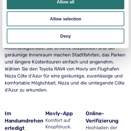
Allow all
mieten?
Ja, ein Mietwagen in Nizza ist sehr empfehlenswert.
Allow selection
Obwohl der öffentliche Nahverkehr die Stadt gut
abdeckt, bietet ein kompakter SUV wie der Toyota RAV4
Flexibilität, Komfort und Platz, um die Französische
Deny
Riviera in Ihrem eigenen Tempo zu entdecken. Das
Automatikgetriebe, die erhöhte Sitzposition und der
geräumige Innenraum machen Stadtfahrten, das Parken
und längere Küstentouren einfach und angenehm.
Wählen Sie den Toyota RAV4 von Movly am Flughafen
Nizza Côte d’Azur für eine geräumige, zuverlässige und
komfortable Möglichkeit, Nizza und die umliegende Côte
d’Azur zu erkunden.
Im
Movly-App
Online-
Handumdrehen
Komfort auf
Verifizierung
Knopfdruck.
erledigt
Hochladen der