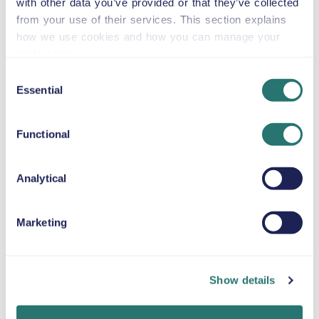
with other data you’ve provided or that they’ve collected
Unsere empfohlenen Sehenswürdigkeiten:
from your use of their services. This section explains
Promenade des Anglais – Genießen Sie eine
how we use cookies and how you can manage your
komfortable Fahrt entlang der berühmten
preferences.
Strandpromenade von Nizza mit guter Sicht dank
Consent
der erhöhten Sitzposition.
Essential
Selection
Altstadt (Vieux Nice) – Parken Sie bequem in der
Nähe und erkunden Sie enge Gassen, Märkte und
Cafés zu Fuß.
Functional
Schlosshügel (Colline du Château) – Erreichen Sie
die Panoramablicke mühelos und mit ausreichend
Analytical
Platz für alles, was Sie für einen Tagesausflug
benötigen.
Halbinsel Cap Ferrat – Ideal für malerische
Marketing
Küstenfahrten und Besuche charmanter Strände
und Villen.
Monaco & Monte-Carlo – Perfekt für einen
Show details
Tagesausflug entlang der Riviera mit zusätzlichem
Komfort und Platz.
Lohnt es sich, bei einem Besuch in Nizza ein Auto zu