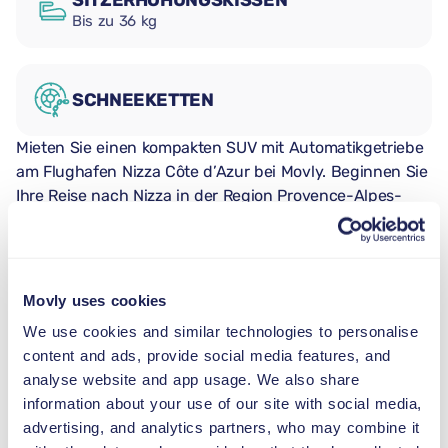
SITZERHÖHUNGSKISSEN
Bis zu 36 kg
SCHNEEKETTEN
Mieten Sie einen kompakten SUV mit Automatikgetriebe
am Flughafen Nizza Côte d’Azur bei Movly. Beginnen Sie
Ihre Reise nach Nizza in der Region Provence-Alpes-
Côte d’Azur mit dem zuverlässigen und vielseitigen
Toyota RAV4. Dieser kompakte SUV mit
Automatikgetriebe ist eine ausgezeichnete Wahl für
Familien, Paare oder Freundesgruppen, die ein
Movly uses cookies
geräumiges, komfortables und leicht zu fahrendes
We use cookies and similar technologies to personalise
Fahrzeug für Stadtfahrten und landschaftlich reizvolle
content and ads, provide social media features, and
Küstenstrecken suchen. Mit Platz für bis zu fünf
analyse website and app usage. We also share
Passagiere, Klimaanlage und inklusive GPS macht der
information about your use of our site with social media,
Toyota RAV4 das Erkunden von Nizza und der
advertising, and analytics partners, who may combine it
Französischen Riviera einfach und angenehm.