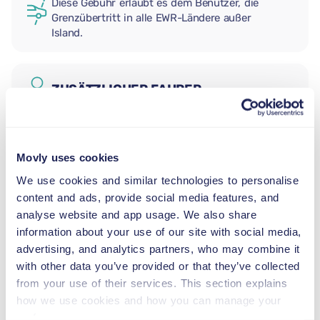
Diese Gebühr erlaubt es dem Benutzer, die
Grenzübertritt in alle EWR-Ländere außer
Island.
ZUSÄTZLICHER FAHRER
BABYSITZ
Movly uses cookies
2,5–13 kg
We use cookies and similar technologies to personalise
content and ads, provide social media features, and
KLEINKINDSITZ
analyse website and app usage. We also share
9–18 kg
information about your use of our site with social media,
advertising, and analytics partners, who may combine it
with other data you’ve provided or that they’ve collected
KINDERSITZERHÖHUNG
from your use of their services. This section explains
15–36 kg
how we use cookies and how you can manage your
preferences.