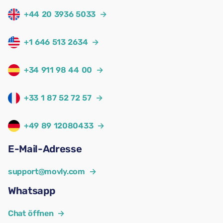
+44 20 3936 5033
→
+1 646 513 2634
→
+34 911 98 44 00
→
+33 1 87 52 72 57
→
+49 89 12080433
→
E-Mail-Adresse
support@movly.com
→
Whatsapp
Chat öffnen
→