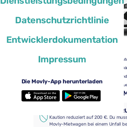
Dienstleistungsbedingungen
Datenschutzrichtlinie
Entwicklerdokumentation
41 $
ab
pro Tag
Impressum
4 Türen
Aut
2 große Koffer
2 kl
Klimaanlage
And
Die Movly-App herunterladen
Rückfahrkamera
Blu
Praktische Extras für Ihren
ZUSÄTZLICHER VERSICHE
Kaution reduziert auf 200 €. Du muss
Movly-Mietwagen bei einem Unfall be