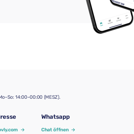
! Mo–So: 14:00–00:00 (MESZ).
dresse
Whatsapp
vly.com
→
Chat öffnen
→