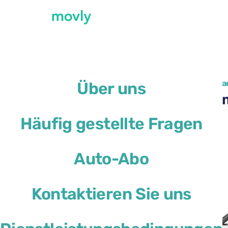
←
Alle verfügbaren Autos am Flughafen Fa
Über uns
Peugeot 2008 mieten am
Häufig gestellte Fragen
Peugeot 2008
Auto-Abo
oder ähnliches
Kontaktieren Sie uns