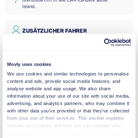
Grenzübertritt in alle EWR-Ländere außer
Island.
ZUSÄTZLICHER FAHRER
BABYSITZ
2,5–13 kg
Movly uses cookies
We use cookies and similar technologies to personalise
content and ads, provide social media features, and
KLEINKINDSITZ
analyse website and app usage. We also share
9–18 kg
information about your use of our site with social media,
advertising, and analytics partners, who may combine it
KINDERSITZERHÖHUNG
with other data you’ve provided or that they’ve collected
15–36 kg
from your use of their services. This section explains
how we use cookies and how you can manage your
preferences.