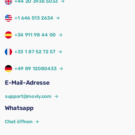
+44 20 3936 5033
→
+1 646 513 2634
→
+34 911 98 44 00
→
+33 1 87 52 72 57
→
+49 89 12080433
→
E-Mail-Adresse
support@movly.com
→
Whatsapp
Chat öffnen
→