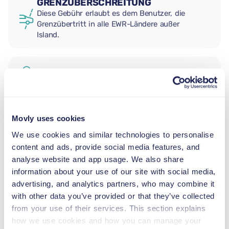
GRENZÜBERSCHREITUNG
Diese Gebühr erlaubt es dem Benutzer, die
Grenzübertritt in alle EWR-Ländere außer
Island.
ZUSÄTZLICHER FAHRER
BABYSITZ
Movly uses cookies
2,5–13 kg
We use cookies and similar technologies to personalise
content and ads, provide social media features, and
analyse website and app usage. We also share
KLEINKINDSITZ
information about your use of our site with social media,
9–18 kg
advertising, and analytics partners, who may combine it
with other data you’ve provided or that they’ve collected
KINDERSITZERHÖHUNG
from your use of their services. This section explains
15–36 kg
how we use cookies and how you can manage your