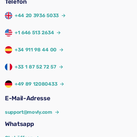
Telefon
+44 20 3936 5033
→
+1 646 513 2634
→
+34 911 98 44 00
→
+33 1 87 52 72 57
→
+49 89 12080433
→
E-Mail-Adresse
support@movly.com
→
Whatsapp