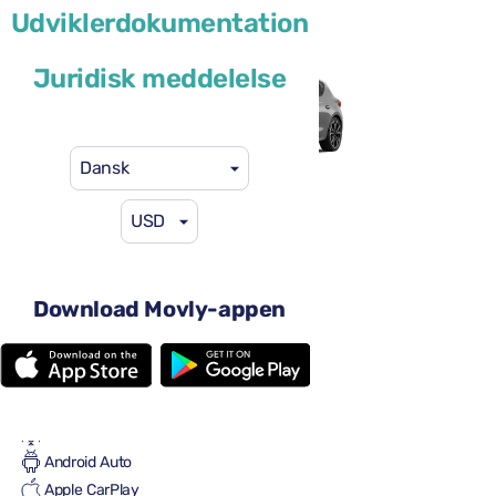
Udviklerdokumentation
eller lignende
Juridisk meddelelse
Dansk
USD
29 US$
fra
pr. dag
4 døre
Automatgear
Download Movly-appen
5 sæder
En stor kuffert
En lille kuffert
Fuld til fuld
Aircondition
Android Auto
Apple CarPlay