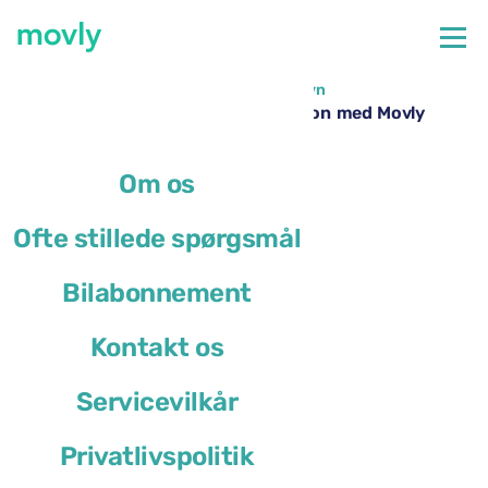
←
Alle tilgængelige biler i Verona Lufthavn
Billeje i Verona Lufthavn – Cupra Leon med Movly
Om os
Ofte stillede spørgsmål
Bilabonnement
Kontakt os
Servicevilkår
Privatlivspolitik
Cupra Leon