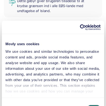
Dette gebyr giver brugeren tilladelse til at
krydse grænsen ind i alle EØS-lande med
undtagelse af Island.
EKSTRA FØRER
Movly uses cookies
BABYSTOL
We use cookies and similar technologies to personalise
2,5–13 kg
content and ads, provide social media features, and
analyse website and app usage. We also share
information about your use of our site with social media,
BARNESÆDE
advertising, and analytics partners, who may combine it
9–18 kg
with other data you’ve provided or that they’ve collected
from your use of their services. This section explains
AUTOSTOL
how we use cookies and how you can manage your
15–36 kg
preferences.
Consent