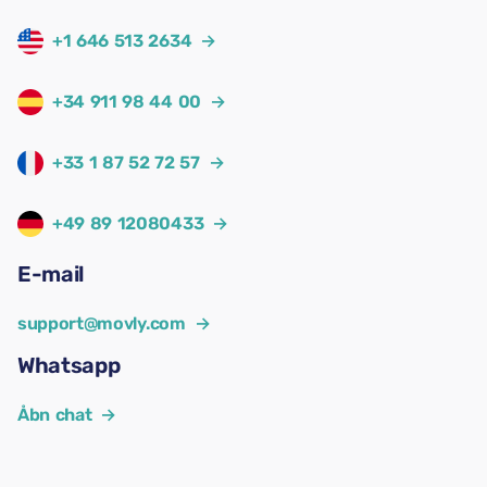
+1 646 513 2634
→
+34 911 98 44 00
→
+33 1 87 52 72 57
→
+49 89 12080433
→
E-mail
support@movly.com
→
Whatsapp
Åbn chat
→