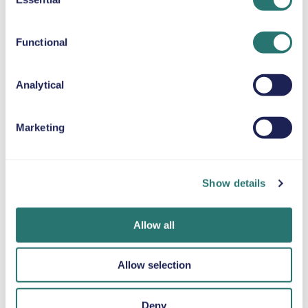
SELEPUDE
Selection
Op til 36 kg
Functional
SNEKÆDER
Analytical
Marketing
Færdig på et
Movly-app
Bliv verificeret
øjeblik
Lås op for
online
bekvemmelighed.
Book din bil på få
Upload dine
Show details
Styr hele din
minutter på
dokumenter
billeje direkte fra
Movlys
direkte gennem
din telefon med
hjemmeside eller i
appen.
Allow all
vores app.
appen.
Allow selection
Deny