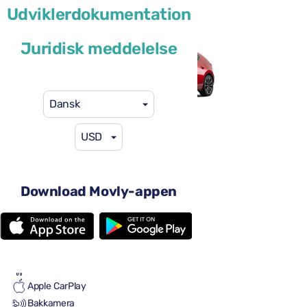
Udviklerdokumentation
eller lignende
Juridisk meddelelse
Dansk
USD
41 US$
fra
pr. dag
4 døre
Automatgear
Download Movly-appen
5 sæder
2 store kufferter
Fuld til fuld
Aircondition
Android Auto
Apple CarPlay
Bakkamera