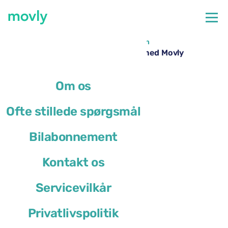
←
Alle tilgængelige biler i Torino Lufthavn
Billeje i Torino Lufthavn – Mazda 3 med Movly
Om os
Ofte stillede spørgsmål
Bilabonnement
Kontakt os
Servicevilkår
Privatlivspolitik
Mazda 3