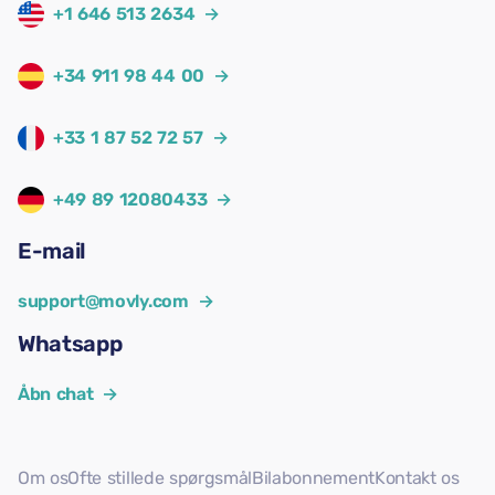
+1 646 513 2634
→
+34 911 98 44 00
→
+33 1 87 52 72 57
→
+49 89 12080433
→
E-mail
support@movly.com
→
Whatsapp
Åbn chat
→
Om os
Ofte stillede spørgsmål
Bilabonnement
Kontakt os