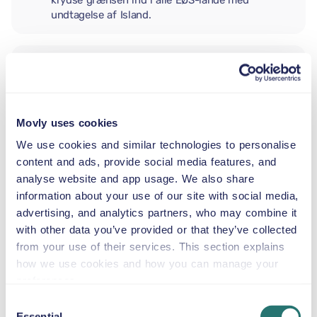
krydse grænsen ind i alle EØS-lande med
undtagelse af Island.
EKSTRA FØRER
Movly uses cookies
BABYSTOL
2,5–13 kg
We use cookies and similar technologies to personalise
content and ads, provide social media features, and
analyse website and app usage. We also share
BARNESÆDE
information about your use of our site with social media,
9–18 kg
advertising, and analytics partners, who may combine it
with other data you’ve provided or that they’ve collected
from your use of their services. This section explains
AUTOSTOL
how we use cookies and how you can manage your
15–36 kg
preferences.
Consent
Essential