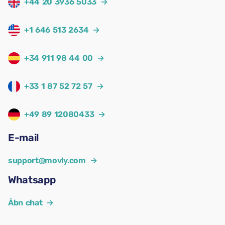
+44 20 3936 5033
→
+1 646 513 2634
→
+34 911 98 44 00
→
+33 1 87 52 72 57
→
+49 89 12080433
→
E-mail
support@movly.com
→
Whatsapp
Åbn chat
→