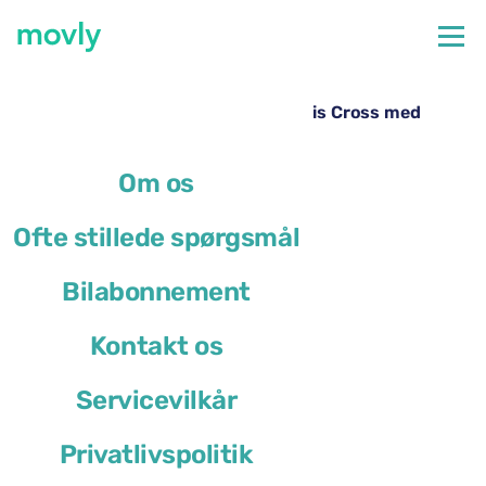
←
Alle tilgængelige biler i Porto Lufthavn
Billeje i Porto Lufthavn – Toyota Yaris Cross med
Movly
Om os
Ofte stillede spørgsmål
Bilabonnement
Kontakt os
Servicevilkår
Privatlivspolitik