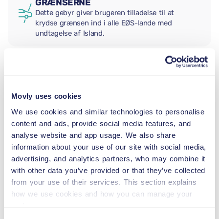
GRÆNSERNE
Dette gebyr giver brugeren tilladelse til at
krydse grænsen ind i alle EØS-lande med
undtagelse af Island.
EKSTRA FØRER
Movly uses cookies
BABYSTOL
We use cookies and similar technologies to personalise
2,5–13 kg
content and ads, provide social media features, and
analyse website and app usage. We also share
information about your use of our site with social media,
BARNESÆDE
advertising, and analytics partners, who may combine it
9–18 kg
with other data you’ve provided or that they’ve collected
from your use of their services. This section explains
how we use cookies and how you can manage your
AUTOSTOL
preferences.
15–36 kg