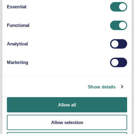
Consent
Essential
Selection
SELEPUDE
Op til 36 kg
Functional
SNEKÆDER
Analytical
Marketing
Færdig på et
Movly-app
Bliv verificeret
øjeblik
Lås op for
online
Show details
bekvemmelighed.
Book din bil på få
Upload dine
Styr hele din
minutter på
dokumenter
billeje direkte fra
Movlys
direkte gennem
Allow all
din telefon med
hjemmeside eller i
appen.
vores app.
appen.
Allow selection