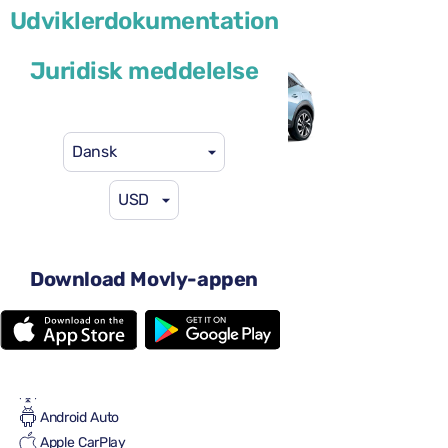
Udviklerdokumentation
eller lignende
Juridisk meddelelse
Dansk
USD
41 US$
fra
pr. dag
4 døre
Automatgear
Download Movly-appen
5 sæder
2 store kufferter
En lille kuffert
Fuld til fuld
Aircondition
Android Auto
Apple CarPlay