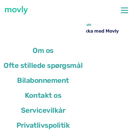
←
Alle tilgængelige biler i Pescara Lufthavn
Billeje i Pescara Lufthavn – Opel Mokka med Movly
Om os
Ofte stillede spørgsmål
Bilabonnement
Kontakt os
Servicevilkår
Privatlivspolitik
Opel Mokka