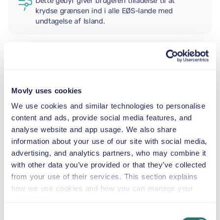
Dette gebyr giver brugeren tilladelse til at
krydse grænsen ind i alle EØS-lande med
undtagelse af Island.
EKSTRA FØRER
Movly uses cookies
BABYSTOL
We use cookies and similar technologies to personalise
2,5–13 kg
content and ads, provide social media features, and
analyse website and app usage. We also share
information about your use of our site with social media,
BARNESÆDE
9–18 kg
advertising, and analytics partners, who may combine it
with other data you’ve provided or that they’ve collected
from your use of their services. This section explains
AUTOSTOL
how we use cookies and how you can manage your
15–36 kg
preferences.
Consent