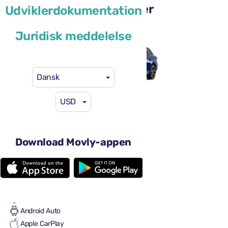
Cupra Leon Sportstourer
Udviklerdokumentation
eller lignende
Juridisk meddelelse
Dansk
USD
41 US$
fra
pr. dag
4 døre
Download Movly-appen
Automatgear
5 sæder
4 store kufferter
Fuld til fuld
Aircondition
Android Auto
Apple CarPlay