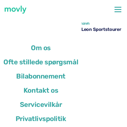
←
Alle tilgængelige biler i Paris Orly Lufthavn
Billeje i Paris Orly Lufthavn – Cupra Leon Sportstourer
med Movly
Om os
Ofte stillede spørgsmål
Bilabonnement
Kontakt os
Servicevilkår
Privatlivspolitik