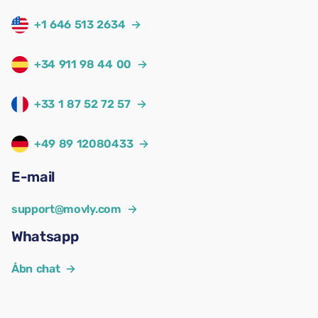
+1 646 513 2634
→
+34 911 98 44 00
→
+33 1 87 52 72 57
→
+49 89 12080433
→
E-mail
support@movly.com
→
Whatsapp
Åbn chat
→