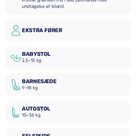
krydse grænsen ind i alle EØS-lande med
undtagelse af Island.
EKSTRA FØRER
BABYSTOL
2,5–13 kg
BARNESÆDE
9–18 kg
AUTOSTOL
15–36 kg