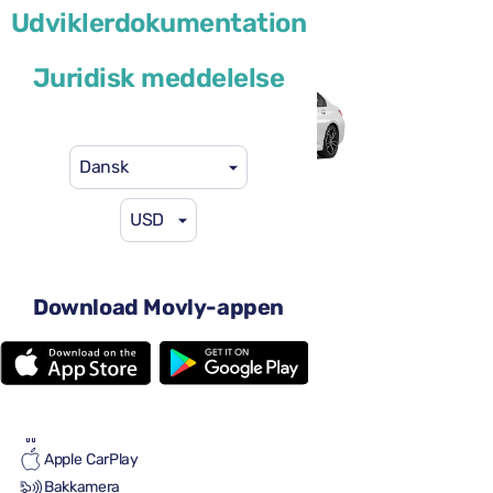
Udviklerdokumentation
eller lignende
Juridisk meddelelse
Dansk
USD
59 US$
fra
pr. dag
4-5 døre
Automatgear
Download Movly-appen
5 sæder
3 store kufferter
Fuld til fuld
Aircondition
Android Auto
Apple CarPlay
Bakkamera