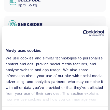
SELEPUDE
Op til 36 kg
SNEKÆDER
BMW 3 Series er en luksussalon med fem sæder og et
bagagerum med plads til tre store kufferter. Den præcise
kørsel og det veludstyrede interiør passer til
Movly uses cookies
forretningsrejsende og par, der søger komfort og kontrol
We use cookies and similar technologies to personalise
på længere ture. Fra Orlandos centrum til
content and ads, provide social media features, and
søbredsgaderne i Winter Park passer den til byens mere
analyse website and app usage. We also share
raffinerede kvarterers karakter med lethed.
information about your use of our site with social media,
Charles Hosmer Morse Museum of American Art
advertising, and analytics partners, who may combine it
Morse Museum i Winter Park huser verdens mest
with other data you’ve provided or that they’ve collected
omfattende samling af Tiffany-blyindfattet glas,
from your use of their services. This section explains
smykker, lamper og arkitektoniske værker. Det
how we use cookies and how you can manage your
rekonstruerede Tiffany-kapel fra Verdens Kolumbianske
preferences.
Udstilling 1893 er udstillet i en særligt indrettet fløj som