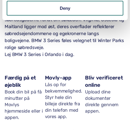
Winter Park Lakes Loop løber nordpå fra Orlandos
Deny
centrum ind i Winter Park og følger derefter
søbredsgaderne rundt om søkæden. Virginia, Osceola og
Maitland ligger mod øst, deres overflader reflekterer
søbredsejendommene og egekronerne langs
boligvejene. BMW 3 Series føles velegnet til Winter Parks
rolige søbredsveje.
Lej BMW 3 Series i Orlando i dag.
Færdig på et
Movly-app
Bliv verificeret
øjeblik
Lås op for
online
bekvemmelighed.
Book din bil på få
Upload dine
Styr hele din
minutter på
dokumenter
billeje direkte fra
Movlys
direkte gennem
din telefon med
hjemmeside eller i
appen.
vores app.
appen.