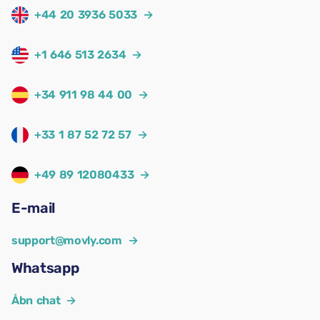
+44 20 3936 5033
→
+1 646 513 2634
→
+34 911 98 44 00
→
+33 1 87 52 72 57
→
+49 89 12080433
→
E-mail
support@movly.com
→
Whatsapp
Åbn chat
→