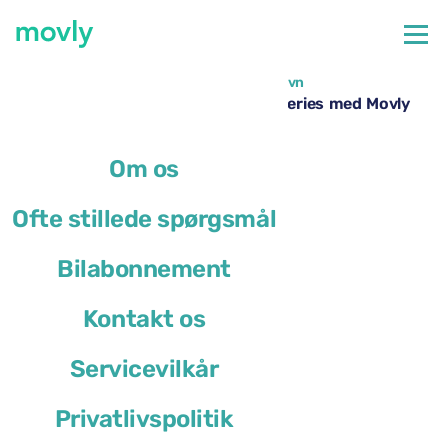
←
Alle tilgængelige biler i Orlando Lufthavn
Billeje i Orlando Lufthavn – BMW 3 Series med Movly
Om os
Ofte stillede spørgsmål
Bilabonnement
Kontakt os
Servicevilkår
Privatlivspolitik
BMW 3 Series