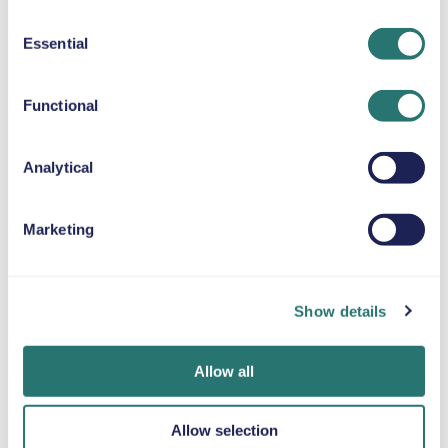
langs havet, og drag fordel af Yaris’ens kompakte
Consent
størrelse for nem parkering.
Essential
Selection
Gamle By (Vieux Nice) – Perfekt til korte køreture
og parkering i nærheden, før du udforsker smalle
Functional
gader og lokale markeder.
Villefranche-sur-Mer – Kun få minutter fra Nice,
ideel til en økonomisk bil og en hurtig naturskøn
Analytical
udflugt.
Cap d’Ail Strand – Let at nå med minimalt
brændstofforbrug, fantastisk til en halvdagsudflugt
Marketing
langs kysten.
Antibes – En ligetil køretur for budgetrejsende, der
ønsker strande, museer og vandreture langs
Show details
vandet.
Er det værd at leje en bil, når man besøger Nice?
Allow all
Ja, det kan være meget umagen værd at leje en bil i
Nice, især med en økonomimodel som Toyota Yaris.
Selvom offentlig transport er tilgængelig, giver det at
Allow selection
have din egen bil større fleksibilitet og tidsbesparelse,