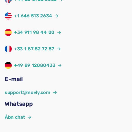
+1 646 513 2634
→
+34 911 98 44 00
→
+33 1 87 52 72 57
→
+49 89 12080433
→
E-mail
support@movly.com
→
Whatsapp
Åbn chat
→