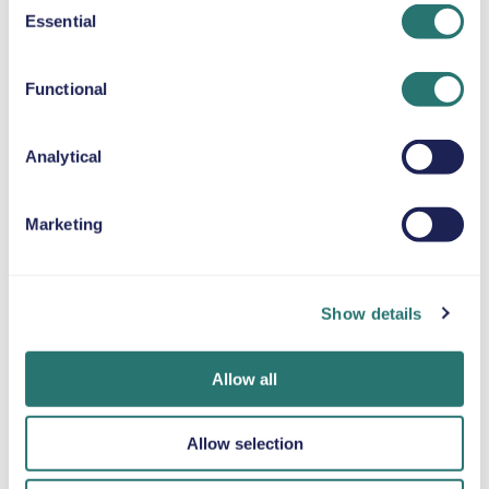
Promenade des Anglais – Kør komfortabelt langs
Essential
Selection
Nices berømte strandpromenade med rigelig plads
til passagerer og ejendele.
Functional
Gamle By (Vieux Nice) – Parker i nærheden, og
udforsk de livlige gader, farverige markeder og
caféer til fods.
Analytical
Slotsbakken (Colline du Château) – Få nemt og
komfortabelt adgang til fantastiske
panoramaudsigter.
Marketing
Cap Ferrat-halvøen – Ideel til naturskønne
kystkørsler og besøg i charmerende landsbyer ved
havet.
Show details
Monaco & Monte-Carlo – Perfekt til en dagstur
langs Den Franske Riviera med ekstra plads og
Allow all
komfort.
Er det værd at leje en bil, når man besøger Nice?
Ja, det er meget værd at leje en bil i Nice. Selvom
Allow selection
offentlig transport dækker byen, giver en bil som Skoda
Karoq fleksibilitet, plads og komfort, hvilket gør det nemt