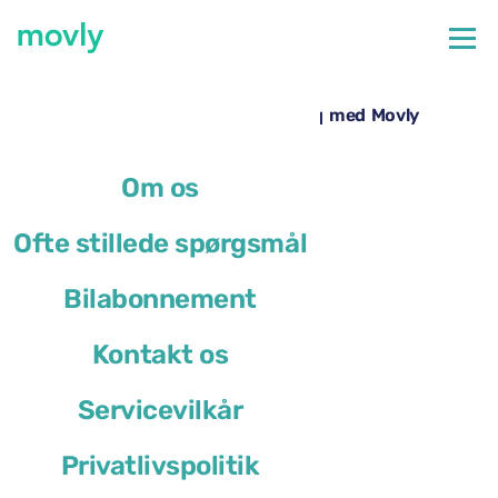
←
Alle tilgængelige biler i Nice Lufthavn
Billeje i Nice Lufthavn – Skoda Karoq med Movly
Om os
Ofte stillede spørgsmål
Bilabonnement
Kontakt os
Servicevilkår
Privatlivspolitik
Skoda Karoq