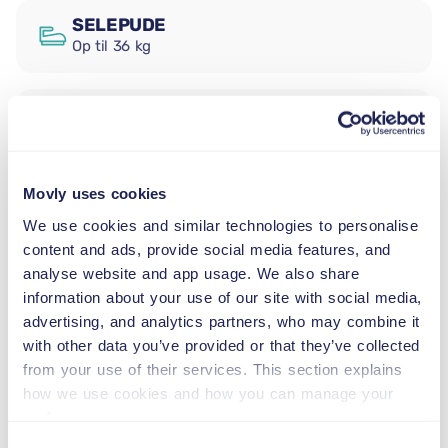
SELEPUDE
Op til 36 kg
SNEKÆDER
Lej en standard SUV automatgearsbil i Nice Côte d’Azur
Movly uses cookies
Lufthavn, Nice fra Movly. Start din tur til Nice, Provence-
Alpes-Côte d’Azur med den pålidelige og rummelige
We use cookies and similar technologies to personalise
Skoda Karoq. Denne standard SUV automatgearsbil er et
content and ads, provide social media features, and
fremragende valg for familier, par eller vennegrupper,
analyse website and app usage. We also share
der ønsker ekstra komfort, generøs bagageplads og en
information about your use of our site with social media,
jævn køreoplevelse på både byens gader og
advertising, and analytics partners, who may combine it
naturskønne kystruter. Med plads til op til fem
with other data you’ve provided or that they’ve collected
passagerer, aircondition, benzinbrændstof og inkluderet
from your use of their services. This section explains
GPS gør Skoda Karoq det nemt og fornøjeligt at udforske
how we use cookies and how you can manage your
Nice og Den Franske Riviera.
preferences.
Vores anbefalede sightseeing-attraktioner:
Consent