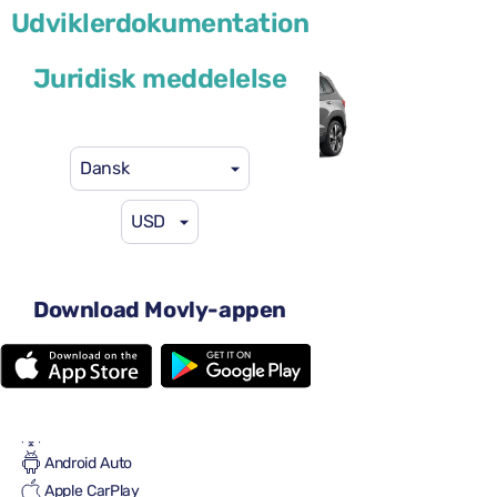
Udviklerdokumentation
eller lignende
Juridisk meddelelse
Dansk
USD
46 US$
fra
pr. dag
4 døre
Automatgear
Download Movly-appen
5 sæder
3 store kufferter
En lille kuffert
Fuld til fuld
Aircondition
Android Auto
Apple CarPlay