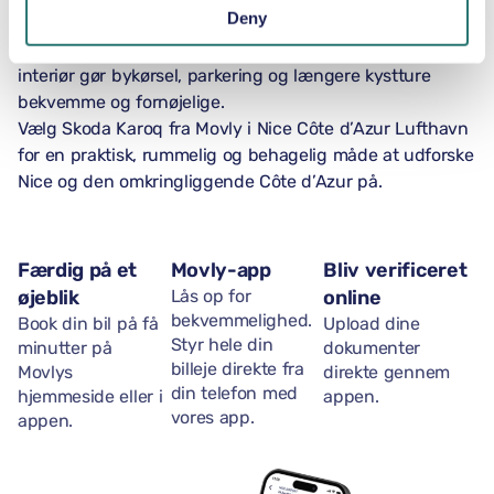
Deny
at udforske den bredere Franske Riviera i dit eget tempo.
Dens SUV-design, automatiske gearkasse og rummelige
interiør gør bykørsel, parkering og længere kystture
bekvemme og fornøjelige.
Vælg Skoda Karoq fra Movly i Nice Côte d’Azur Lufthavn
for en praktisk, rummelig og behagelig måde at udforske
Nice og den omkringliggende Côte d’Azur på.
Færdig på et
Movly-app
Bliv verificeret
øjeblik
Lås op for
online
bekvemmelighed.
Book din bil på få
Upload dine
Styr hele din
minutter på
dokumenter
billeje direkte fra
Movlys
direkte gennem
din telefon med
hjemmeside eller i
appen.
vores app.
appen.