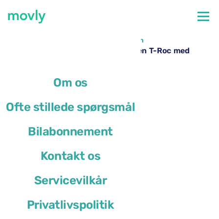
←
Alle tilgængelige biler i Napoli Lufthavn
Billeje i Napoli Lufthavn – Volkswagen T-Roc med
Movly
Om os
Ofte stillede spørgsmål
Bilabonnement
Kontakt os
Servicevilkår
Privatlivspolitik