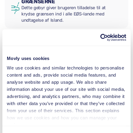
GRÆNSERNE
Dette gebyr giver brugeren tilladelse til at
krydse grænsen ind i alle EØS-lande med
undtagelse af Island.
EKSTRA FØRER
Movly uses cookies
BABYSTOL
We use cookies and similar technologies to personalise
2,5–13 kg
content and ads, provide social media features, and
analyse website and app usage. We also share
information about your use of our site with social media,
BARNESÆDE
advertising, and analytics partners, who may combine it
9–18 kg
with other data you’ve provided or that they’ve collected
from your use of their services. This section explains
how we use cookies and how you can manage your
AUTOSTOL
preferences.
15–36 kg