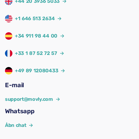
+44 20 3936 5033
→
+1 646 513 2634
→
+34 911 98 44 00
→
+33 1 87 52 72 57
→
+49 89 12080433
→
E-mail
support@movly.com
→
Whatsapp
Åbn chat
→