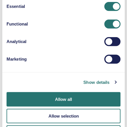
Consent
Essential
Selection
SELEPUDE
Op til 36 kg
Functional
SNEKÆDER
Analytical
Marketing
Færdig på et
Movly-app
Bliv verificeret
øjeblik
Lås op for
online
Show details
bekvemmelighed.
Book din bil på få
Upload dine
Styr hele din
minutter på
dokumenter
billeje direkte fra
Movlys
direkte gennem
Allow all
din telefon med
hjemmeside eller i
appen.
vores app.
appen.
Allow selection