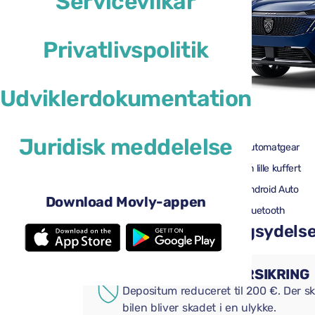
Servicevilkår
Privatlivspolitik
Udviklerdokumentation
46 US$
fra
pr. dag
Juridisk meddelelse
5 døre
Automatgear
2 store kufferter
En lille kuffert
Aircondition
Android Auto
Download Movly-appen
Bakkamera
Bluetooth
Tilføj praktiske tillægsydelser 
SUPPLERENDE FORSIKRING
Depositum reduceret til 200 €. Der ska
bilen bliver skadet i en ulykke.