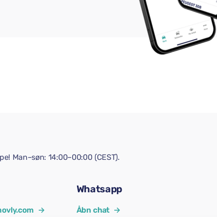
lpe! Man–søn: 14:00–00:00 (CEST).
Whatsapp
ovly.com
→
Åbn chat
→