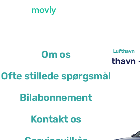
←
Alle tilgængelige biler i Napoli Lufthavn
Om os
Billeje i Napoli Luftha
Ofte stillede spørgsmål
Peugeot 3008
Bilabonnement
eller lignende
Kontakt os