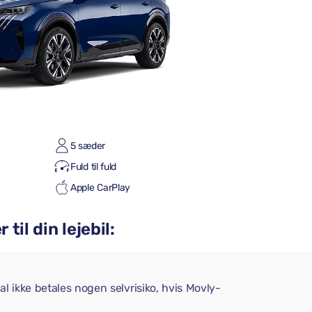
5 sæder
Fuld til fuld
Apple CarPlay
til din lejebil:
l ikke betales nogen selvrisiko, hvis Movly-