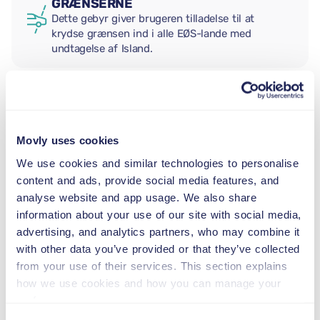
GRÆNSERNE
Dette gebyr giver brugeren tilladelse til at
krydse grænsen ind i alle EØS-lande med
undtagelse af Island.
EKSTRA FØRER
Movly uses cookies
BABYSTOL
We use cookies and similar technologies to personalise
2,5–13 kg
content and ads, provide social media features, and
analyse website and app usage. We also share
information about your use of our site with social media,
BARNESÆDE
advertising, and analytics partners, who may combine it
9–18 kg
with other data you’ve provided or that they’ve collected
from your use of their services. This section explains
how we use cookies and how you can manage your
AUTOSTOL
preferences.
15–36 kg