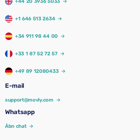
+44 20 3936 5033
→
+1 646 513 2634
→
+34 911 98 44 00
→
+33 1 87 52 72 57
→
+49 89 12080433
→
E-mail
support@movly.com
→
Whatsapp
Åbn chat
→