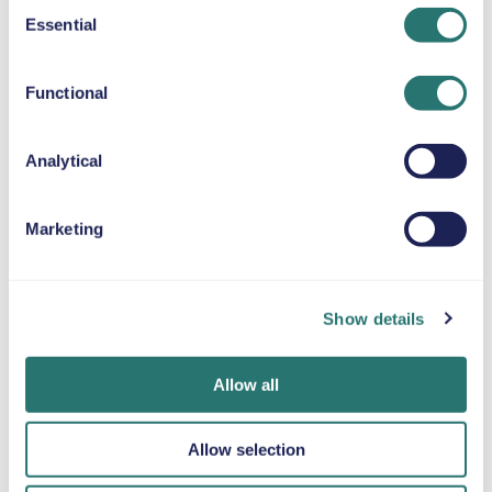
Consent
Essential
Selection
SELEPUDE
Op til 36 kg
Functional
SNEKÆDER
Analytical
Marketing
Færdig på et
Movly-app
Bliv verificeret
øjeblik
Lås op for
online
Show details
bekvemmelighed.
Book din bil på få
Upload dine
Styr hele din
minutter på
dokumenter
billeje direkte fra
Movlys
direkte gennem
Allow all
din telefon med
hjemmeside eller i
appen.
vores app.
appen.
Allow selection