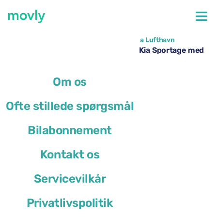
←
Alle tilgængelige biler i Milano Malpensa Lufthavn
Billeje i Milano Malpensa Lufthavn – Kia Sportage med
Movly
Om os
Ofte stillede spørgsmål
Bilabonnement
Kontakt os
Servicevilkår
Privatlivspolitik