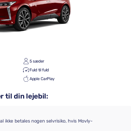
5 sæder
Fuld til fuld
Apple CarPlay
til din lejebil:
l ikke betales nogen selvrisiko, hvis Movly-