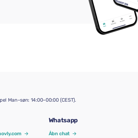
lpe! Man–søn: 14:00–00:00 (CEST).
Whatsapp
ovly.com
→
Åbn chat
→