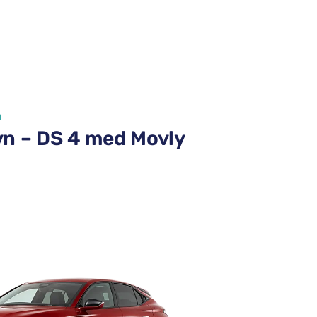
n
avn – DS 4 med Movly