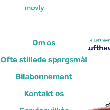
←
Alle tilgængelige biler i Marseille Lufthav
Om os
Billeje i Marseille Lufth
Ofte stillede spørgsmål
DS 4
Bilabonnement
eller lignende
Kontakt os