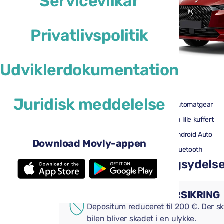
Servicevilkår
Privatlivspolitik
Udviklerdokumentation
41 US$
fra
pr. dag
Juridisk meddelelse
4 døre
Automatgear
2 store kufferter
En lille kuffert
Aircondition
Android Auto
Download Movly-appen
Bakkamera
Bluetooth
Tilføj praktiske tillægsydelser 
SUPPLERENDE FORSIKRING
Depositum reduceret til 200 €. Der ska
bilen bliver skadet i en ulykke.