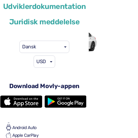
BMW 3 Series
Udviklerdokumentation
eller lignende
Juridisk meddelelse
Dansk
USD
59 US$
fra
pr. dag
4-5 døre
Download Movly-appen
Automatgear
5 sæder
3 store kufferter
Fuld til fuld
Aircondition
Android Auto
Apple CarPlay