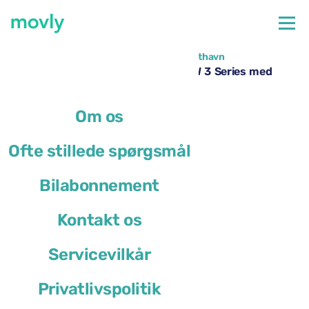
←
Alle biler til rådighed i Los Angeles Lufthavn
Billeje i Los Angeles Lufthavn – BMW 3 Series med
Movly
Om os
Ofte stillede spørgsmål
Bilabonnement
Kontakt os
Servicevilkår
Privatlivspolitik