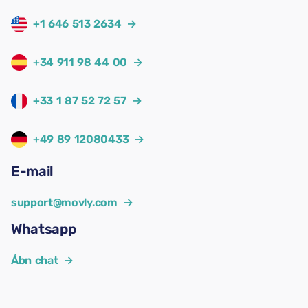
+1 646 513 2634
→
+34 911 98 44 00
→
+33 1 87 52 72 57
→
+49 89 12080433
→
E-mail
support@movly.com
→
Whatsapp
Åbn chat
→