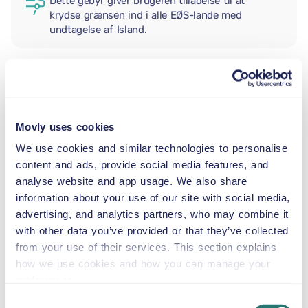
Dette gebyr giver brugeren tilladelse til at
krydse grænsen ind i alle EØS-lande med
undtagelse af Island.
EKSTRA FØRER
Movly uses cookies
BABYSTOL
We use cookies and similar technologies to personalise
2,5–13 kg
content and ads, provide social media features, and
analyse website and app usage. We also share
information about your use of our site with social media,
BARNESÆDE
9–18 kg
advertising, and analytics partners, who may combine it
with other data you’ve provided or that they’ve collected
from your use of their services. This section explains
AUTOSTOL
how we use cookies and how you can manage your
15–36 kg
preferences.
Consent