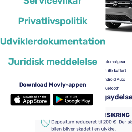
Servicevilkår
Privatlivspolitik
Udviklerdokumentation
41 US$
fra
pr. dag
Juridisk meddelelse
4 døre
Automatgear
2 store kufferter
En lille kuffert
Aircondition
Android Auto
Download Movly-appen
Bakkamera
Bluetooth
Tilføj praktiske tillægsydelser 
SUPPLERENDE FORSIKRING
Depositum reduceret til 200 €. Der ska
bilen bliver skadet i en ulykke.