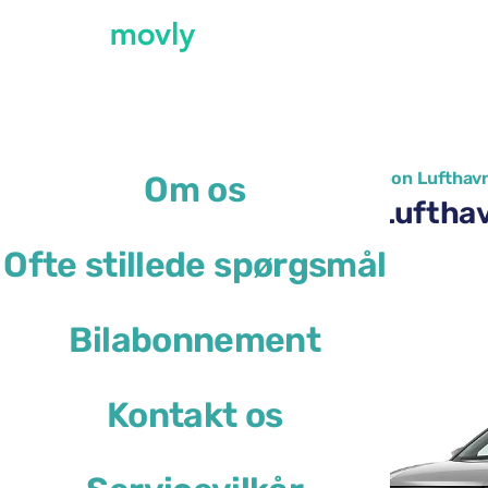
←
Alle tilgængelige biler i Lissabon Lufthav
Om os
Billeje i Lissabon Luft
Ofte stillede spørgsmål
Volkswagen T-Cross
Bilabonnement
eller lignende
Kontakt os