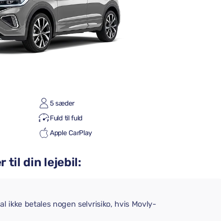
5 sæder
Fuld til fuld
Apple CarPlay
til din lejebil:
l ikke betales nogen selvrisiko, hvis Movly-