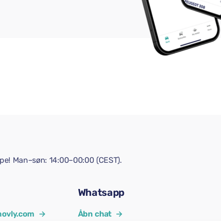
lpe! Man–søn: 14:00–00:00 (CEST).
Whatsapp
ovly.com
→
Åbn chat
→