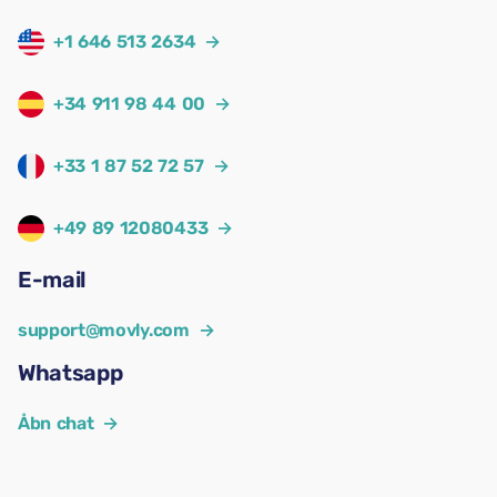
+1 646 513 2634
→
+34 911 98 44 00
→
+33 1 87 52 72 57
→
+49 89 12080433
→
E-mail
support@movly.com
→
Whatsapp
Åbn chat
→