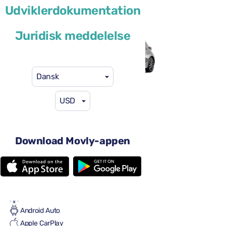
Udviklerdokumentation
eller lignende
Juridisk meddelelse
Dansk
USD
29 US$
fra
pr. dag
4 døre
Automatgear
Download Movly-appen
5 sæder
En stor kuffert
2 små kufferter
Fuld til fuld
Aircondition
Android Auto
Apple CarPlay