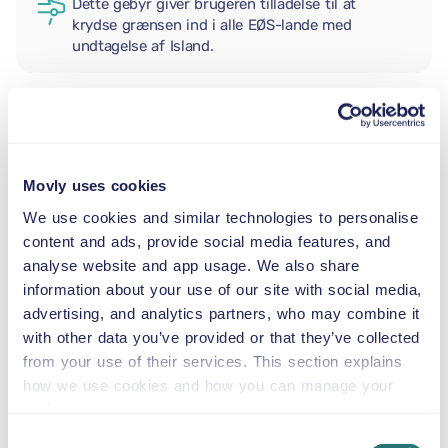
Dette gebyr giver brugeren tilladelse til at
krydse grænsen ind i alle EØS-lande med
undtagelse af Island.
EKSTRA FØRER
Movly uses cookies
BABYSTOL
We use cookies and similar technologies to personalise
2,5–13 kg
content and ads, provide social media features, and
analyse website and app usage. We also share
information about your use of our site with social media,
BARNESÆDE
advertising, and analytics partners, who may combine it
9–18 kg
with other data you’ve provided or that they’ve collected
from your use of their services. This section explains
AUTOSTOL
how we use cookies and how you can manage your
15–36 kg
preferences.
Consent