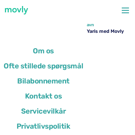
←
Alle tilgængelige biler i Lissabon Lufthavn
Billeje i Lissabon Lufthavn – Toyota Yaris med Movly
Om os
Ofte stillede spørgsmål
Bilabonnement
Kontakt os
Servicevilkår
Privatlivspolitik
Toyota Yaris