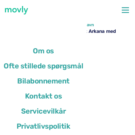
←
Alle tilgængelige biler i Lissabon Lufthavn
Billeje i Lissabon Lufthavn – Renault Arkana med
Movly
Om os
Ofte stillede spørgsmål
Bilabonnement
Kontakt os
Servicevilkår
Privatlivspolitik