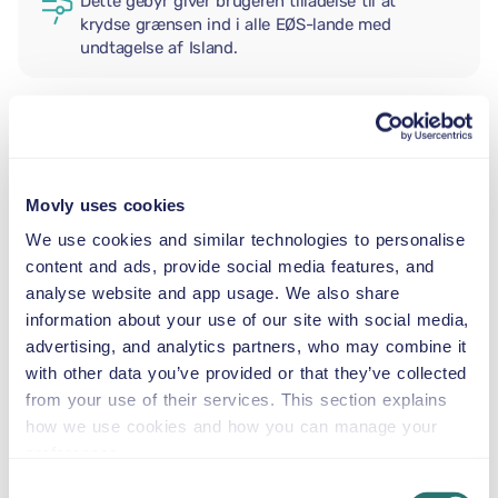
Dette gebyr giver brugeren tilladelse til at
krydse grænsen ind i alle EØS-lande med
undtagelse af Island.
EKSTRA FØRER
Movly uses cookies
BABYSTOL
We use cookies and similar technologies to personalise
2,5–13 kg
content and ads, provide social media features, and
analyse website and app usage. We also share
information about your use of our site with social media,
BARNESÆDE
9–18 kg
advertising, and analytics partners, who may combine it
with other data you’ve provided or that they’ve collected
from your use of their services. This section explains
AUTOSTOL
how we use cookies and how you can manage your
15–36 kg
preferences.
Consent