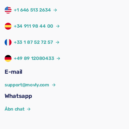
+1 646 513 2634
→
+34 911 98 44 00
→
+33 1 87 52 72 57
→
+49 89 12080433
→
E-mail
support@movly.com
→
Whatsapp
Åbn chat
→