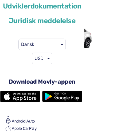
Renault Arkana
Udviklerdokumentation
eller lignende
Juridisk meddelelse
Dansk
USD
41 US$
fra
pr. dag
4 døre
Download Movly-appen
Automatgear
5 sæder
2 store kufferter
Fuld til fuld
Aircondition
Android Auto
Apple CarPlay