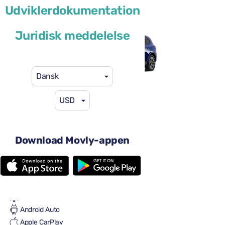
Udviklerdokumentation
eller lignende
Juridisk meddelelse
Dansk
USD
46 US$
fra
pr. dag
4 døre
Automatgear
Download Movly-appen
5 sæder
2 store kufferter
2 små kufferter
Fuld til fuld
Aircondition
Android Auto
Apple CarPlay