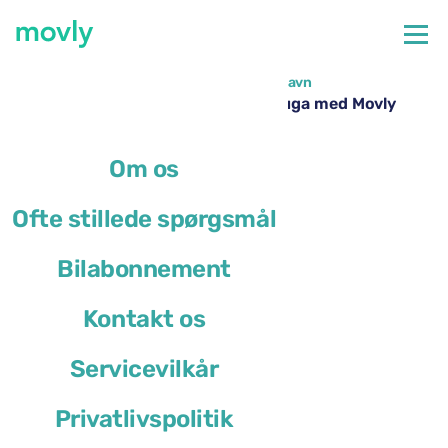
←
Alle tilgængelige biler i Lissabon Lufthavn
Billeje i Lissabon Lufthavn – Ford Kuga med Movly
Om os
Ofte stillede spørgsmål
Bilabonnement
Kontakt os
Servicevilkår
Privatlivspolitik
Ford Kuga