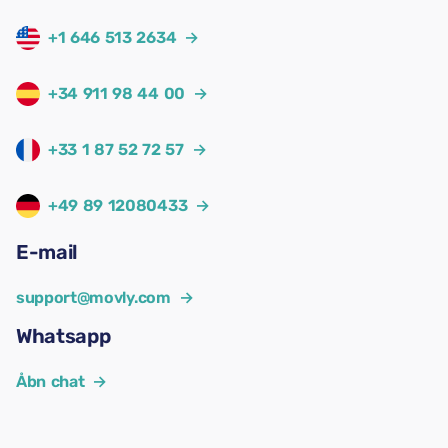
+1 646 513 2634
→
+34 911 98 44 00
→
+33 1 87 52 72 57
→
+49 89 12080433
→
E-mail
support@movly.com
→
Whatsapp
Åbn chat
→