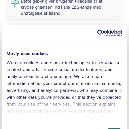
Dette gebyr giver brugeren tilladelse til at
krydse grænsen ind i alle EØS-lande med
undtagelse af Island.
EKSTRA FØRER
Movly uses cookies
BABYSTOL
We use cookies and similar technologies to personalise
2,5–13 kg
content and ads, provide social media features, and
analyse website and app usage. We also share
information about your use of our site with social media,
BARNESÆDE
advertising, and analytics partners, who may combine it
9–18 kg
with other data you’ve provided or that they’ve collected
from your use of their services. This section explains
AUTOSTOL
how we use cookies and how you can manage your
15–36 kg
preferences.
Consent