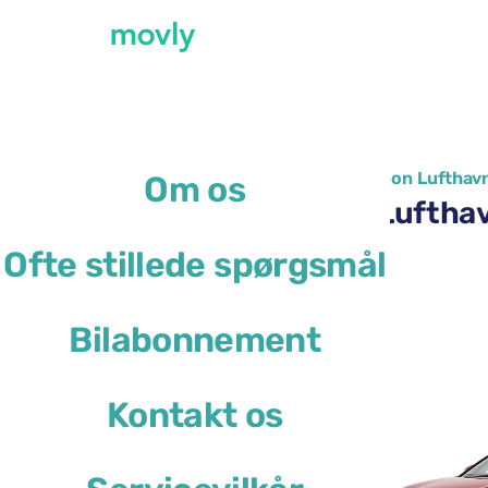
←
Alle tilgængelige biler i Lissabon Lufthav
Om os
Billeje i Lissabon Lufth
Ofte stillede spørgsmål
Ford Focus
Bilabonnement
eller lignende
Kontakt os