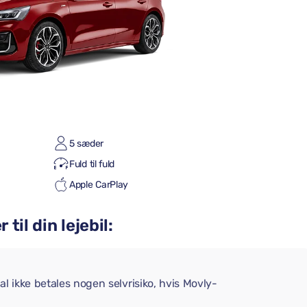
5 sæder
Fuld til fuld
Apple CarPlay
til din lejebil:
l ikke betales nogen selvrisiko, hvis Movly-