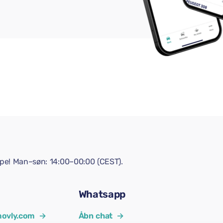
lpe! Man–søn: 14:00–00:00 (CEST).
Whatsapp
ovly.com
→
Åbn chat
→