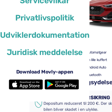
Servicevilkår
Privatlivspolitik
Udviklerdokumentation
29 US$
fra
pr. dag
Juridisk meddelelse
4 døre
Automatgear
2 store kufferter
En lille kuffert
Aircondition
Android Auto
Download Movly-appen
Bakkamera
Bluetooth
Tilføj praktiske tillægsydelser 
SUPPLERENDE FORSIKRING
Depositum reduceret til 200 €. Der ska
bilen bliver skadet i en ulykke.