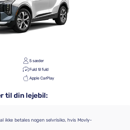
5 sæder
Fuld til fuld
Apple CarPlay
til din lejebil:
l ikke betales nogen selvrisiko, hvis Movly-