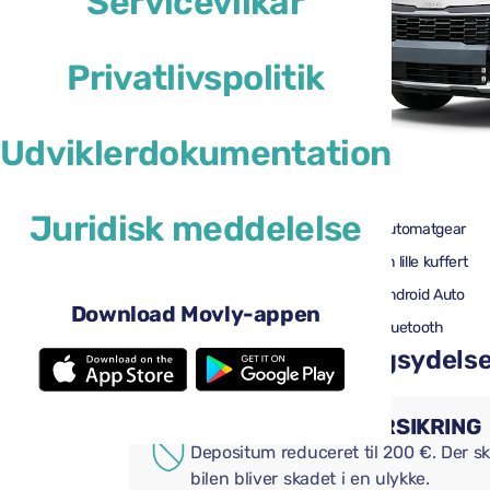
Servicevilkår
Privatlivspolitik
Udviklerdokumentation
46 US$
fra
pr. dag
Juridisk meddelelse
4 døre
Automatgear
3 store kufferter
En lille kuffert
Aircondition
Android Auto
Download Movly-appen
Bakkamera
Bluetooth
Tilføj praktiske tillægsydelser 
SUPPLERENDE FORSIKRING
Depositum reduceret til 200 €. Der ska
bilen bliver skadet i en ulykke.