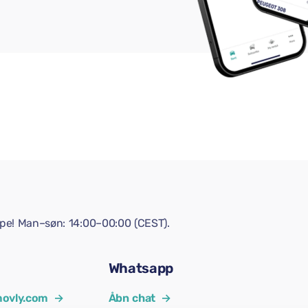
lpe! Man–søn: 14:00–00:00 (CEST).
Whatsapp
ovly.com
→
Åbn chat
→