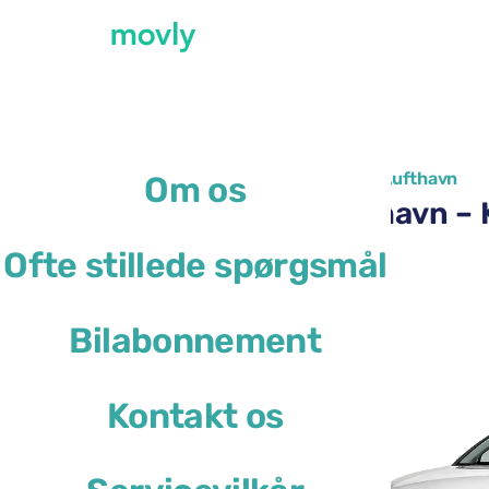
←
Alle tilgængelige biler i Faro Lufthavn
Om os
Billeje i Faro Lufthavn 
Ofte stillede spørgsmål
Kia Sportage
Bilabonnement
eller lignende
Kontakt os