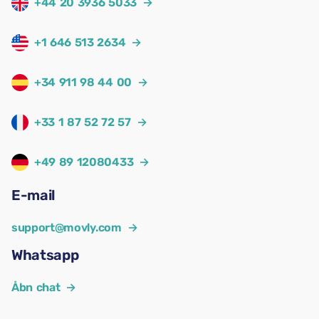
+44 20 3936 5033
→
+1 646 513 2634
→
+34 911 98 44 00
→
+33 1 87 52 72 57
→
+49 89 12080433
→
E-mail
support@movly.com
→
Whatsapp
Åbn chat
→