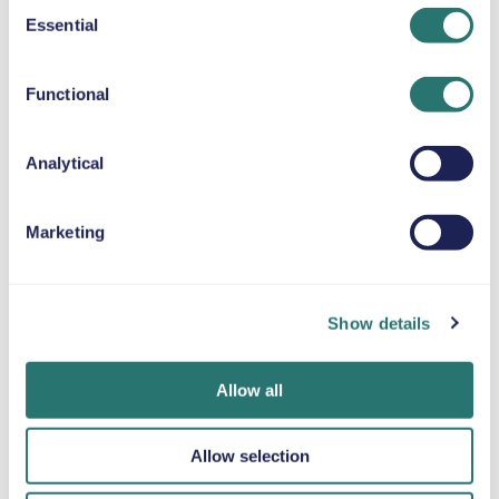
Consent
Essential
Selection
SELEPUDE
Op til 36 kg
Functional
SNEKÆDER
Analytical
Marketing
Færdig på et
Movly-app
Bliv verificeret
øjeblik
Lås op for
online
Show details
bekvemmelighed.
Book din bil på få
Upload dine
Styr hele din
minutter på
dokumenter
billeje direkte fra
Movlys
direkte gennem
Allow all
din telefon med
hjemmeside eller i
appen.
vores app.
appen.
Allow selection