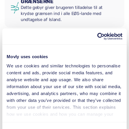
GRÆNSERNE
Dette gebyr giver brugeren tilladelse til at
krydse grænsen ind i alle EØS-lande med
undtagelse af Island.
EKSTRA FØRER
Movly uses cookies
BABYSTOL
We use cookies and similar technologies to personalise
2,5–13 kg
content and ads, provide social media features, and
analyse website and app usage. We also share
information about your use of our site with social media,
BARNESÆDE
advertising, and analytics partners, who may combine it
9–18 kg
with other data you’ve provided or that they’ve collected
from your use of their services. This section explains
how we use cookies and how you can manage your
AUTOSTOL
preferences.
15–36 kg