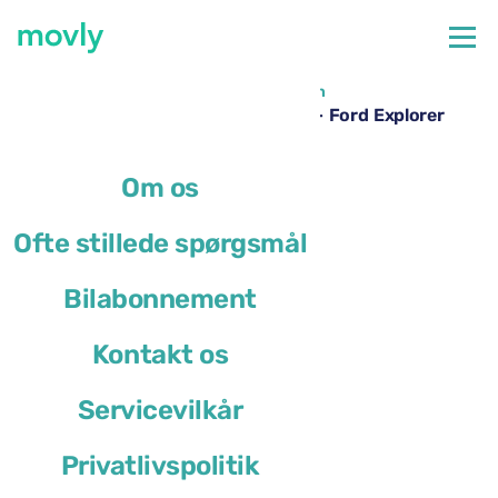
←
Alle tilgængelige biler i Dallas Lufthavn
Billeje i Dallas Fort Worth Lufthavn – Ford Explorer
med Movly
Om os
Ofte stillede spørgsmål
Bilabonnement
Kontakt os
Servicevilkår
Privatlivspolitik