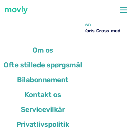
←
Alle tilgængelige biler i Bologna Lufthavn
Billeje i Bologna Lufthavn – Toyota Yaris Cross med
Movly
Om os
Ofte stillede spørgsmål
Bilabonnement
Kontakt os
Servicevilkår
Privatlivspolitik