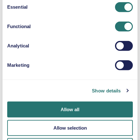
Consent
Essential
Selection
SELEPUDE
Op til 36 kg
Functional
SNEKÆDER
Analytical
Marketing
Færdig på et
Movly-app
Bliv verificeret
øjeblik
Lås op for
online
Show details
bekvemmelighed.
Book din bil på få
Upload dine
Styr hele din
minutter på
dokumenter
billeje direkte fra
Movlys
direkte gennem
Allow all
din telefon med
hjemmeside eller i
appen.
vores app.
appen.
Allow selection