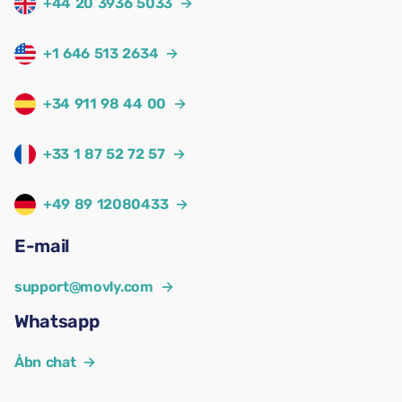
+44 20 3936 5033
→
+1 646 513 2634
→
+34 911 98 44 00
→
+33 1 87 52 72 57
→
+49 89 12080433
→
E-mail
support@movly.com
→
Whatsapp
Åbn chat
→