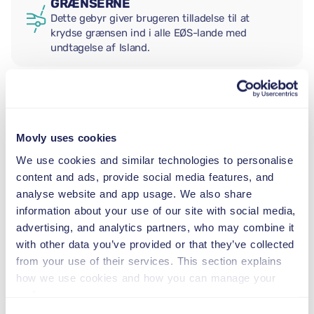
GRÆNSERNE
Dette gebyr giver brugeren tilladelse til at
krydse grænsen ind i alle EØS-lande med
undtagelse af Island.
EKSTRA FØRER
Movly uses cookies
BABYSTOL
We use cookies and similar technologies to personalise
2,5–13 kg
content and ads, provide social media features, and
analyse website and app usage. We also share
information about your use of our site with social media,
BARNESÆDE
advertising, and analytics partners, who may combine it
9–18 kg
with other data you’ve provided or that they’ve collected
from your use of their services. This section explains
how we use cookies and how you can manage your
AUTOSTOL
preferences.
15–36 kg