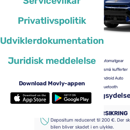
Servicevilkår
Privatlivspolitik
Udviklerdokumentation
46 US$
fra
pr. dag
Juridisk meddelelse
4 døre
Automatgear
2 store kufferter
2 små kufferter
Aircondition
Android Auto
Download Movly-appen
Bakkamera
Bluetooth
Tilføj praktiske tillægsydelser 
SUPPLERENDE FORSIKRING
Depositum reduceret til 200 €. Der ska
bilen bliver skadet i en ulykke.