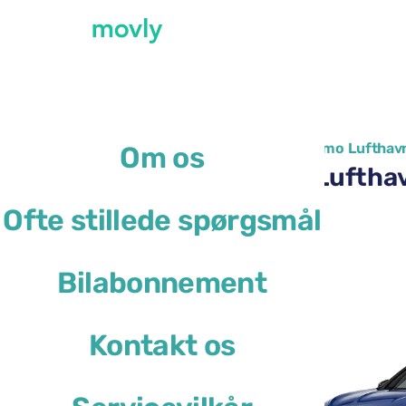
←
Alle tilgængelige biler i Bergamo Lufthav
Om os
Billeje i Bergamo Lufth
Ofte stillede spørgsmål
Cupra Formentor
Bilabonnement
eller lignende
Kontakt os