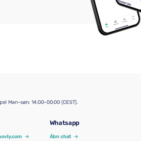
lpe! Man–søn: 14:00–00:00 (CEST).
Whatsapp
ovly.com
→
Åbn chat
→