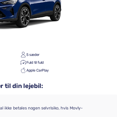
5 sæder
Fuld til fuld
Apple CarPlay
til din lejebil:
l ikke betales nogen selvrisiko, hvis Movly-