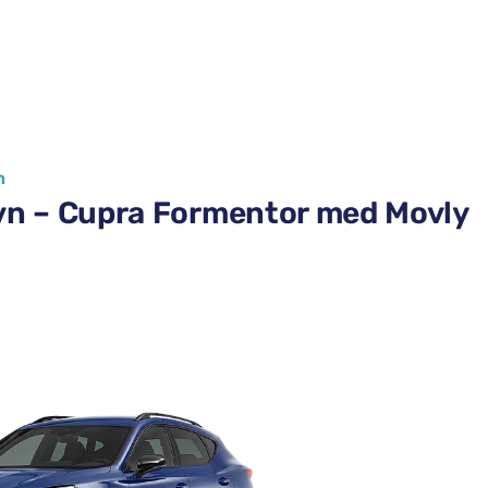
n
avn – Cupra Formentor med Movly